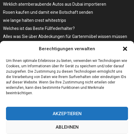
Wirklich atemberaubende Autos aus Dubai importieren
Rosen kaufen und damit eine Botschaft senden
wie lange halten crest whitestrips
Welches ist das Beste Füllfederhalter?
Alles was Sie über Abdeckungen für Gartenmöbel wissen müssen
Modebewusst durch den Alltag – so wird der Bürgersteig zum
Berechtigungen verwalten
Laufsteg!
Bare Metal Server?
Um Ihnen optimale Erlebnisse zu bieten, verwenden wir Technologien wie
Cookies, um Informationen über Ihr Gerät zu speichern und/oder darauf
zuzugreifen. Die Zustimmung zu diesen Technologien ermöglicht uns
die Verarbeitung von Daten wie Ihrem Surfverhalten oder eindeutigen IDs
auf dieser Website. Wenn Sie Ihre Zustimmung nicht erteilen oder
widerrufen, kann dies bestimmte Funktionen und Merkmale
beeinträchtigen.
AKZEPTIEREN
ABLEHNEN