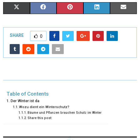
X
F
P
L
E
(
A
I
I
M
T
C
N
N
A
SHARE
0
W
E
T
K
I
I
B
E
E
L
T
O
R
D
T
O
E
I
E
K
S
N
Table of Contents
R
T
Der Winter ist da
Wozu dient ein Winterschutz?
)
Bäume und Pflanzen brauchen Schutz im Winter
Share this post: