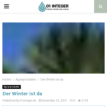
Home
Agrarprodukte
Der Winter ist da
Agrarprodukte
Der Winter ist da
Published by 01integer.de
November 23, 2021
0
2135