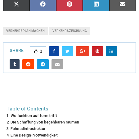
X
F
P
L
E
(
A
I
I
M
T
C
N
N
A
VERKEHRSPLAN MACHEN
VERKEHRSZEICHNUNG
W
E
T
K
I
I
B
E
E
L
SHARE
0
T
O
R
D
T
O
E
I
E
K
S
N
R
T
)
Table of Contents
Wo funktion auf form trifft
Die Schaffung von begehbaren räumen
Fahrradinfrastruktur
Eine Design-Notwendigkeit