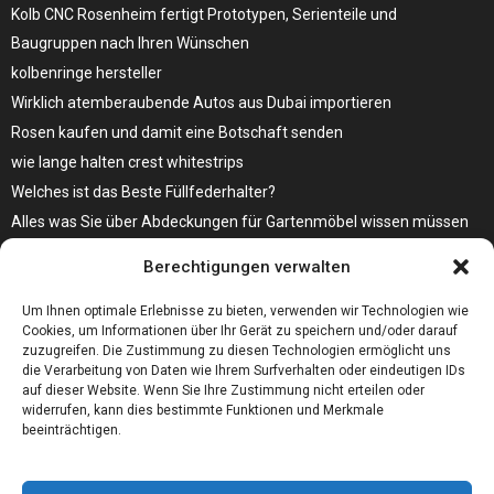
Kolb CNC Rosenheim fertigt Prototypen, Serienteile und
Baugruppen nach Ihren Wünschen
kolbenringe hersteller
Wirklich atemberaubende Autos aus Dubai importieren
Rosen kaufen und damit eine Botschaft senden
wie lange halten crest whitestrips
Welches ist das Beste Füllfederhalter?
Alles was Sie über Abdeckungen für Gartenmöbel wissen müssen
Modebewusst durch den Alltag – so wird der Bürgersteig zum
Berechtigungen verwalten
Laufsteg!
Bare Metal Server?
Um Ihnen optimale Erlebnisse zu bieten, verwenden wir Technologien wie
Cookies, um Informationen über Ihr Gerät zu speichern und/oder darauf
zuzugreifen. Die Zustimmung zu diesen Technologien ermöglicht uns
die Verarbeitung von Daten wie Ihrem Surfverhalten oder eindeutigen IDs
auf dieser Website. Wenn Sie Ihre Zustimmung nicht erteilen oder
widerrufen, kann dies bestimmte Funktionen und Merkmale
beeinträchtigen.