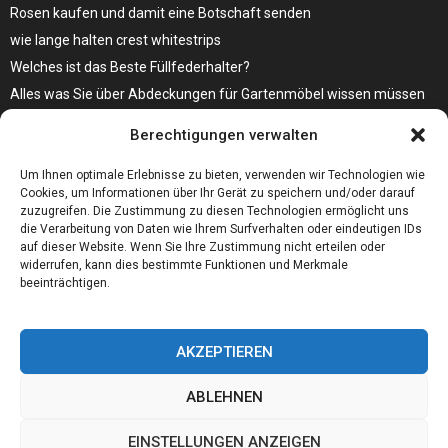
Rosen kaufen und damit eine Botschaft senden
wie lange halten crest whitestrips
Welches ist das Beste Füllfederhalter?
Alles was Sie über Abdeckungen für Gartenmöbel wissen müssen
Modebewusst durch den Alltag – so wird der Bürgersteig zum
Berechtigungen verwalten
Laufsteg!
Bare Metal Server?
Um Ihnen optimale Erlebnisse zu bieten, verwenden wir Technologien wie
Cookies, um Informationen über Ihr Gerät zu speichern und/oder darauf
zuzugreifen. Die Zustimmung zu diesen Technologien ermöglicht uns
die Verarbeitung von Daten wie Ihrem Surfverhalten oder eindeutigen IDs
auf dieser Website. Wenn Sie Ihre Zustimmung nicht erteilen oder
widerrufen, kann dies bestimmte Funktionen und Merkmale
beeinträchtigen.
AKZEPTIEREN
ABLEHNEN
@2023 - www.01integer.de. All Right Reserved.
EINSTELLUNGEN ANZEIGEN