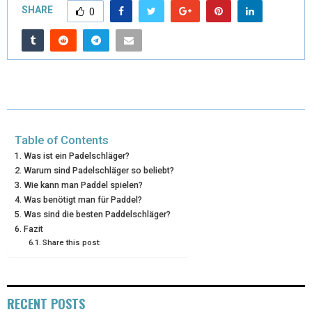
SHARE
0
W
E
T
K
I
I
B
E
E
L
T
O
R
D
T
O
E
I
E
K
S
N
Table of Contents
R
T
Was ist ein Padelschläger?
Warum sind Padelschläger so beliebt?
)
Wie kann man Paddel spielen?
Was benötigt man für Paddel?
Was sind die besten Paddelschläger?
Fazit
Share this post:
RECENT POSTS