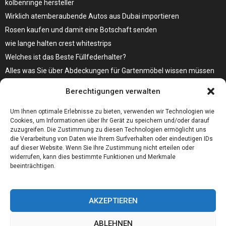
kolbenringe hersteller
Wirklich atemberaubende Autos aus Dubai importieren
Rosen kaufen und damit eine Botschaft senden
wie lange halten crest whitestrips
Welches ist das Beste Füllfederhalter?
Alles was Sie über Abdeckungen für Gartenmöbel wissen müssen
Modebewusst durch den Alltag – so wird der Bürgersteig zum
Berechtigungen verwalten
Laufsteg!
Bare Metal Server?
Um Ihnen optimale Erlebnisse zu bieten, verwenden wir Technologien wie
Cookies, um Informationen über Ihr Gerät zu speichern und/oder darauf
zuzugreifen. Die Zustimmung zu diesen Technologien ermöglicht uns
die Verarbeitung von Daten wie Ihrem Surfverhalten oder eindeutigen IDs
auf dieser Website. Wenn Sie Ihre Zustimmung nicht erteilen oder
widerrufen, kann dies bestimmte Funktionen und Merkmale
beeinträchtigen.
AKZEPTIEREN
ABLEHNEN