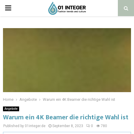
Home
Angebote
Warum ein 4K Beamer die richtige Wahl ist
Angebote
Warum ein 4K Beamer die richtige Wahl ist
Published by 01integer.de
September 8, 2023
0
780