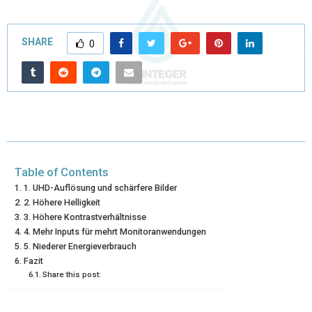
(
A
I
I
M
T
C
N
N
A
SHARE
0
W
E
T
K
I
I
B
E
E
L
T
O
R
D
T
O
E
I
E
K
S
N
Table of Contents
R
T
1. UHD-Auflösung und schärfere Bilder
2. Höhere Helligkeit
)
3. Höhere Kontrastverhältnisse
4. Mehr Inputs für mehrt Monitoranwendungen
5. Niederer Energieverbrauch
Fazit
Share this post: