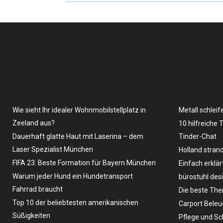
Wie sieht Ihr idealer Wohnmobilstellplatz in
Metall schleif
Zeeland aus?
10 hilfreiche 
Dauerhaft glatte Haut mit Laserina – dem
Tinder-Chat
Laser Spezialist München
Holland stran
FIFA 23: Beste Formation für Bayern München
Einfach erklär
Warum jeder Hund ein Hundetransport
bürostuhl des
Fahrrad braucht
Die beste The
Top 10 der beliebtesten amerikanischen
Carport Bele
Süßigkeiten
Pflege und Sc