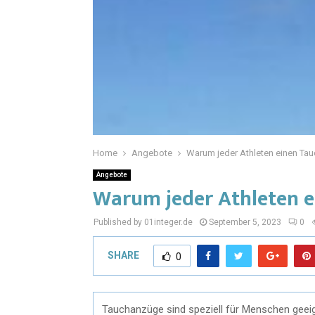
Home
Angebote
Warum jeder Athleten einen Ta
Angebote
Warum jeder Athleten 
Published by 01integer.de
September 5, 2023
0
SHARE
0
Tauchanzüge sind speziell für Menschen geeig