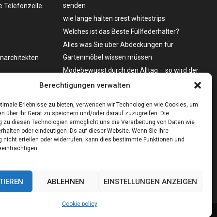
senden
 Telefonzelle
wie lange halten crest whitestrips
Welches ist das Beste Füllfederhalter?
Alles was Sie über Abdeckungen für
Gartenmöbel wissen müssen
enarchitekten
Modebewusst durch den Alltag – so wird der
Bürgersteig zum Laufsteg!
o zu kaufen?
Berechtigungen verwalten
Bare Metal Server?
timale Erlebnisse zu bieten, verwenden wir Technologien wie Cookies, um
n über Ihr Gerät zu speichern und/oder darauf zuzugreifen. Die
zu diesen Technologien ermöglicht uns die Verarbeitung von Daten wie
rhalten oder eindeutigen IDs auf dieser Website. Wenn Sie Ihre
nicht erteilen oder widerrufen, kann dies bestimmte Funktionen und
einträchtigen.
TIEREN
ABLEHNEN
EINSTELLUNGEN ANZEIGEN
Cookie policy
me
Cookie policy
Our authors
Partners
Website index
Contact