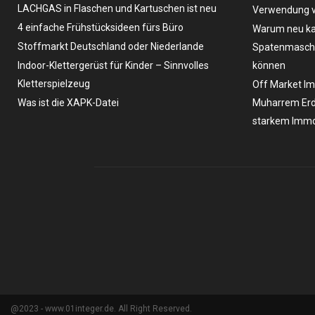
LACHGAS in Flaschen und Kartuschen ist neu
Verwendung v
4 einfache Frühstücksideen fürs Büro
Warum neu ka
Stoffmarkt Deutschland oder Niederlande
Spatenmaschin
Indoor-Klettergerüst für Kinder – Sinnvolles
können
Kletterspielzeug
Off Market Im
Was ist die XAPK-Datei
Muharrem Erd
starkem Immo
@2023 - www.01integer.de. All Right Reserved.