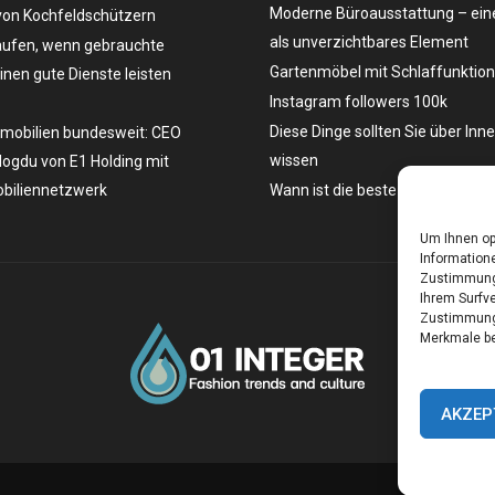
Moderne Büroausstattung – eine
on Kochfeldschützern
als unverzichtbares Element
ufen, wenn gebrauchte
Gartenmöbel mit Schlaffunktion
en gute Dienste leisten
Instagram followers 100k
Diese Dinge sollten Sie über Inn
mobilien bundesweit: CEO
wissen
ogdu von E1 Holding mit
biliennetzwerk
Wann ist die beste Zeit, ein Aut
Um Ihnen op
Informatione
Zustimmung 
Ihrem Surfve
Zustimmung 
Merkmale be
AKZEP
Ho