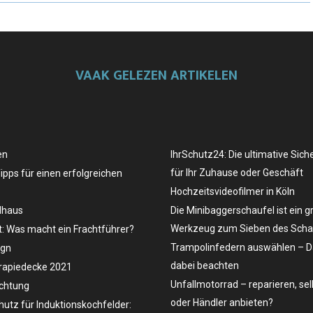
VAAK GELEZEN ARTIKELEN
en
IhrSchutz24: Die ultimative Sich
für Ihr Zuhause oder Geschäft
Tipps für einen erfolgreichen
Hochzeitsvideofilmer in Köln
dhaus
Die Minibaggerschaufel ist ein g
Werkzeug zum Sieben des Schau
t: Was macht ein Frachtführer?
Trampolinfedern auswählen – D
ign
dabei beachten
rapiedecke 2021
Unfallmotorrad – reparieren, se
uchtung
oder Händler anbieten?
hutz für Induktionskochfelder: