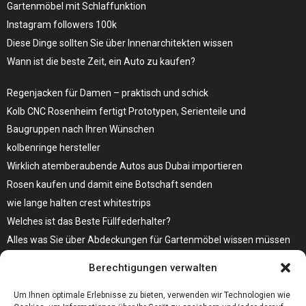
Gartenmöbel mit Schlaffunktion
Instagram followers 100k
Diese Dinge sollten Sie über Innenarchitekten wissen
Wann ist die beste Zeit, ein Auto zu kaufen?
Regenjacken für Damen – praktisch und schick
Kolb CNC Rosenheim fertigt Prototypen, Serienteile und
Baugruppen nach Ihren Wünschen
kolbenringe hersteller
Wirklich atemberaubende Autos aus Dubai importieren
Rosen kaufen und damit eine Botschaft senden
wie lange halten crest whitestrips
Welches ist das Beste Füllfederhalter?
Alles was Sie über Abdeckungen für Gartenmöbel wissen müssen
Modebewusst durch den Alltag – so wird der Bürgersteig zum
Berechtigungen verwalten
Laufsteg!
Bare Metal Server?
Um Ihnen optimale Erlebnisse zu bieten, verwenden wir Technologien wie