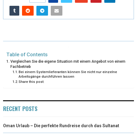
T
O
R
D
T
O
E
I
E
K
S
N
R
T
)
Table of Contents
Vergleichen Sie die eigene Situation mit einem Angebot von einem
Fachbetrieb
Bei einem Systemlieferanten können Sie nicht nur einzelne
Arbeitsgänge durchführen lassen
Share this post:
RECENT POSTS
Oman Urlaub – Die perfekte Rundreise durch das Sultanat