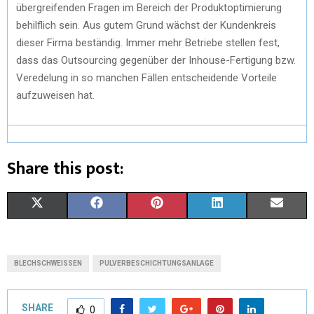
übergreifenden Fragen im Bereich der Produktoptimierung
behilflich sein. Aus gutem Grund wächst der Kundenkreis
dieser Firma beständig. Immer mehr Betriebe stellen fest,
dass das Outsourcing gegenüber der Inhouse-Fertigung bzw.
Veredelung in so manchen Fällen entscheidende Vorteile
aufzuweisen hat.
Share this post:
X
F
P
L
E
(
A
I
I
M
T
C
N
N
A
BLECHSCHWEISSEN
PULVERBESCHICHTUNGSANLAGE
W
E
T
K
I
I
B
E
E
L
SHARE
0