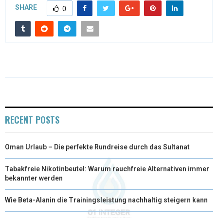
SHARE
0
W
E
T
K
I
I
B
E
E
L
T
O
R
D
T
O
E
I
E
K
S
N
R
T
RECENT POSTS
)
Oman Urlaub – Die perfekte Rundreise durch das Sultanat
Tabakfreie Nikotinbeutel: Warum rauchfreie Alternativen immer
bekannter werden
Wie Beta-Alanin die Trainingsleistung nachhaltig steigern kann