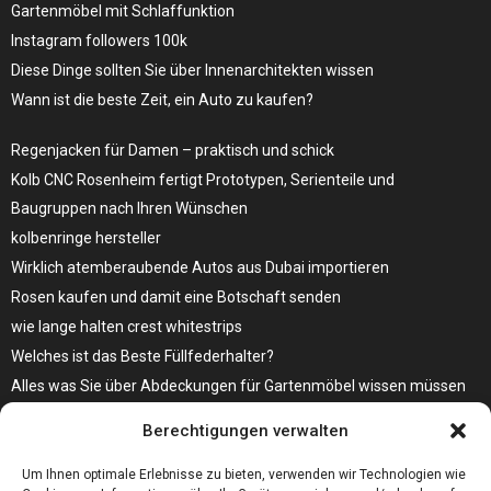
Gartenmöbel mit Schlaffunktion
Instagram followers 100k
Diese Dinge sollten Sie über Innenarchitekten wissen
Wann ist die beste Zeit, ein Auto zu kaufen?
Regenjacken für Damen – praktisch und schick
Kolb CNC Rosenheim fertigt Prototypen, Serienteile und
Baugruppen nach Ihren Wünschen
kolbenringe hersteller
Wirklich atemberaubende Autos aus Dubai importieren
Rosen kaufen und damit eine Botschaft senden
wie lange halten crest whitestrips
Welches ist das Beste Füllfederhalter?
Alles was Sie über Abdeckungen für Gartenmöbel wissen müssen
Modebewusst durch den Alltag – so wird der Bürgersteig zum
Berechtigungen verwalten
Laufsteg!
Bare Metal Server?
Um Ihnen optimale Erlebnisse zu bieten, verwenden wir Technologien wie