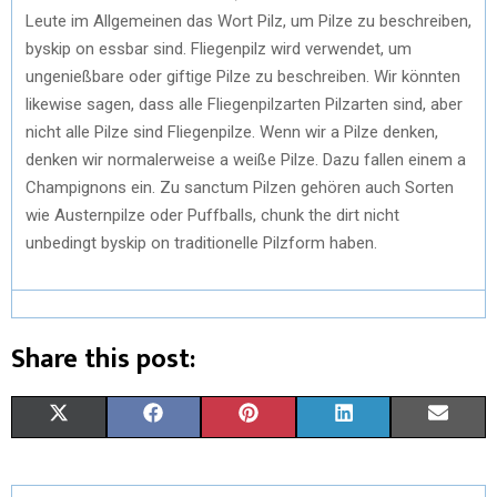
Leute im Allgemeinen das Wort Pilz, um Pilze zu beschreiben,
byskip on essbar sind. Fliegenpilz wird verwendet, um
ungenießbare oder giftige Pilze zu beschreiben. Wir könnten
likewise sagen, dass alle Fliegenpilzarten Pilzarten sind, aber
nicht alle Pilze sind Fliegenpilze. Wenn wir a Pilze denken,
denken wir normalerweise a weiße Pilze. Dazu fallen einem a
Champignons ein. Zu sanctum Pilzen gehören auch Sorten
wie Austernpilze oder Puffballs, chunk the dirt nicht
unbedingt byskip on traditionelle Pilzform haben.
Share this post:
X
F
P
L
E
(
A
I
I
M
T
C
N
N
A