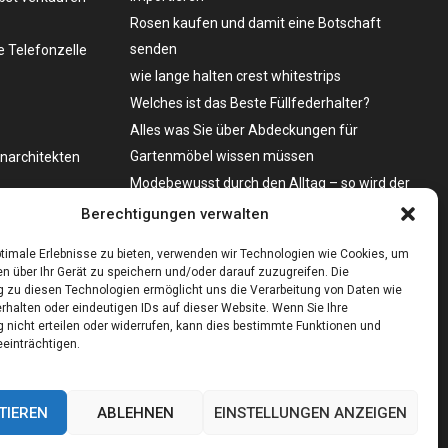
Rosen kaufen und damit eine Botschaft
senden
 Telefonzelle
wie lange halten crest whitestrips
Welches ist das Beste Füllfederhalter?
Alles was Sie über Abdeckungen für
Gartenmöbel wissen müssen
enarchitekten
Modebewusst durch den Alltag – so wird der
Bürgersteig zum Laufsteg!
o zu kaufen?
Berechtigungen verwalten
Bare Metal Server?
timale Erlebnisse zu bieten, verwenden wir Technologien wie Cookies, um
n über Ihr Gerät zu speichern und/oder darauf zuzugreifen. Die
zu diesen Technologien ermöglicht uns die Verarbeitung von Daten wie
rhalten oder eindeutigen IDs auf dieser Website. Wenn Sie Ihre
nicht erteilen oder widerrufen, kann dies bestimmte Funktionen und
einträchtigen.
TIEREN
ABLEHNEN
EINSTELLUNGEN ANZEIGEN