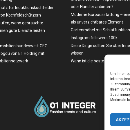
oder Händler anbieten?
hutz für Induktionskochfelder:
Moderne Büroausstattung – eine
on Kochfeldschützern
als unverzichtbares Element
ufen, wenn gebrauchte
Gartenmöbel mit Schlaffunktion
en gute Dienste leisten
Instagram followers 100k
Diese Dinge sollten Sie über Inn
mobilien bundesweit: CEO
wissen
ogdu von E1 Holding mit
biliennetzwerk
Wann ist die beste Zeit, ein Aut
Um Ihnen op
Informatione
Zustimmung 
Ihrem Surfve
Zustimmung 
Merkmale be
AKZEP