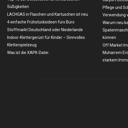
Süßigkeiten
Pflege und Sc
LACHGAS in Flaschen und Kartuschen ist neu
Verwendung v
4 einfache Frühstücksideen fürs Büro
Warum neu ka
Stoffmarkt Deutschland oder Niederlande
Spatenmaschin
Indoor-Klettergerüst für Kinder – Sinnvolles
können
Kletterspielzeug
Off Market Im
Was ist die XAPK-Datei
Muharrem Erd
starkem Immo