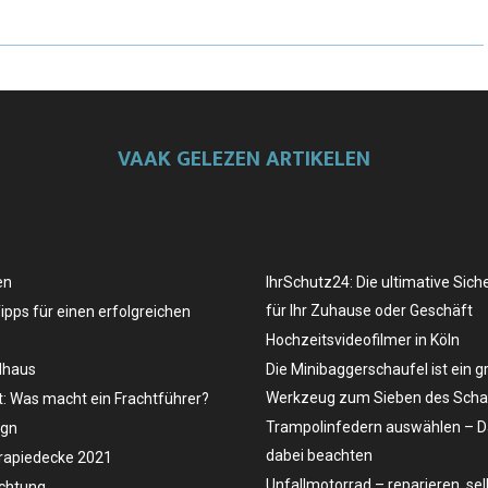
VAAK GELEZEN ARTIKELEN
en
IhrSchutz24: Die ultimative Sich
für Ihr Zuhause oder Geschäft
Tipps für einen erfolgreichen
Hochzeitsvideofilmer in Köln
dhaus
Die Minibaggerschaufel ist ein g
Werkzeug zum Sieben des Schau
t: Was macht ein Frachtführer?
Trampolinfedern auswählen – D
ign
dabei beachten
rapiedecke 2021
Unfallmotorrad – reparieren, se
uchtung