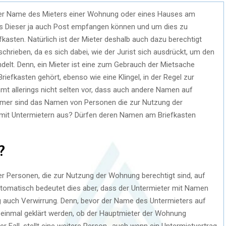
 der Name des Mieters einer Wohnung oder eines Hauses am
uss Dieser ja auch Post empfangen können und um dies zu
sten. Natürlich ist der Mieter deshalb auch dazu berechtigt
hrieben, da es sich dabei, wie der Jurist sich ausdrückt, um den
elt. Denn, ein Mieter ist eine zum Gebrauch der Mietsache
iefkasten gehört, ebenso wie eine Klingel, in der Regel zur
 allerings nicht selten vor, dass auch andere Namen auf
immer sind das Namen von Personen die zur Nutzung der
r mit Untermietern aus? Dürfen deren Namen am Briefkasten
?
er Personen, die zur Nutzung der Wohnung berechtigt sind, auf
utomatisch bedeutet dies aber, dass der Untermieter mit Namen
ig auch Verwirrung. Denn, bevor der Name des Untermieters auf
 einmal geklärt werden, ob der Hauptmieter der Wohnung
er Fall, stellt eine weitere Person -auch wenn ein Untermietvertrag