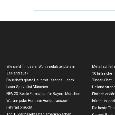
Wie sieht Ihr idealer Wohnmobilstellplatz in
Metall schleif
Zeeland aus?
10 hilfreiche 
Dauerhaft glatte Haut mit Laserina – dem
Tinder-Chat
Laser Spezialist München
Holland stran
FIFA 23: Beste Formation für Bayern München
Einfach erklär
Warum jeder Hund ein Hundetransport
bürostuhl des
Fahrrad braucht
Die beste The
Top 10 der beliebtesten amerikanischen
Carport Bele