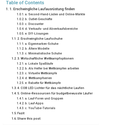
Table of Contents
R
T
1. Erschwingliche Laufausrüstung finden
a. Second-Hand-Läden und Online-Märkte
)
b. Outlet-Geschäfte
c. Discounter
d. Verkaufs- und Abverkaufsbereiche
e. DIY-Lösungen
2. Erschwingliche Laufschuhe
a. Eigenmarken-Schuhe
b. Ältere Modelle
c. Minimalistische Schuhe
3. Wirtschaftliche Wettkampfoptionen
a. Lokale Spaßläufe
b. Als Helfer bei Wettkämpfen arbeiten
c. Virtuelle Wettkämpfe
d. Wettkampfserien
e. Rabatte für Wettkämpfe
4. COB LED Lichter für das nächtliche Laufen
5. Online-Ressourcen für budgetbewusste Läufer
a. Lauf-Foren und Gruppen
b. Lauf-Apps
c. YouTube-Tutorials
Fazit
Share this post: