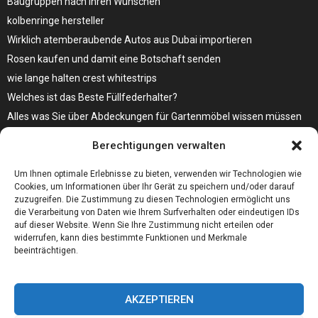
Baugruppen nach Ihren Wünschen
kolbenringe hersteller
Wirklich atemberaubende Autos aus Dubai importieren
Rosen kaufen und damit eine Botschaft senden
wie lange halten crest whitestrips
Welches ist das Beste Füllfederhalter?
Alles was Sie über Abdeckungen für Gartenmöbel wissen müssen
Modebewusst durch den Alltag – so wird der Bürgersteig zum
Berechtigungen verwalten
Laufsteg!
Bare Metal Server?
Um Ihnen optimale Erlebnisse zu bieten, verwenden wir Technologien wie
Cookies, um Informationen über Ihr Gerät zu speichern und/oder darauf
zuzugreifen. Die Zustimmung zu diesen Technologien ermöglicht uns
die Verarbeitung von Daten wie Ihrem Surfverhalten oder eindeutigen IDs
auf dieser Website. Wenn Sie Ihre Zustimmung nicht erteilen oder
widerrufen, kann dies bestimmte Funktionen und Merkmale
beeinträchtigen.
AKZEPTIEREN