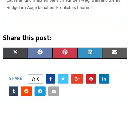
Läufe an und machen Sie sich auf den Weg, während Sie Ihr
Budget im Auge behalten. Fröhliches Laufen!
Share this post:
X
F
P
L
E
(
A
I
I
M
T
C
N
N
A
SHARE
0
W
E
T
K
I
I
B
E
E
L
T
O
R
D
T
O
E
I
E
K
S
N