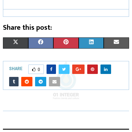
Share this post:
X
F
P
L
E
(
A
I
I
M
T
C
N
N
A
SHARE
0
W
E
T
K
I
I
B
E
E
L
T
O
R
D
T
O
E
I
E
K
S
N
R
T