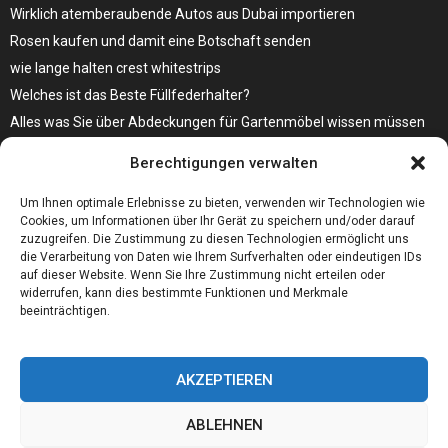
Wirklich atemberaubende Autos aus Dubai importieren
Rosen kaufen und damit eine Botschaft senden
wie lange halten crest whitestrips
Welches ist das Beste Füllfederhalter?
Alles was Sie über Abdeckungen für Gartenmöbel wissen müssen
Modebewusst durch den Alltag – so wird der Bürgersteig zum
Berechtigungen verwalten
Laufsteg!
Bare Metal Server?
Um Ihnen optimale Erlebnisse zu bieten, verwenden wir Technologien wie
Cookies, um Informationen über Ihr Gerät zu speichern und/oder darauf
zuzugreifen. Die Zustimmung zu diesen Technologien ermöglicht uns
die Verarbeitung von Daten wie Ihrem Surfverhalten oder eindeutigen IDs
auf dieser Website. Wenn Sie Ihre Zustimmung nicht erteilen oder
widerrufen, kann dies bestimmte Funktionen und Merkmale
beeinträchtigen.
AKZEPTIEREN
ABLEHNEN