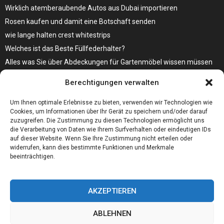
Wirklich atemberaubende Autos aus Dubai importieren
Rosen kaufen und damit eine Botschaft senden
wie lange halten crest whitestrips
Welches ist das Beste Füllfederhalter?
Alles was Sie über Abdeckungen für Gartenmöbel wissen müssen
Modebewusst durch den Alltag – so wird der Bürgersteig zum
Berechtigungen verwalten
Laufsteg!
Bare Metal Server?
Um Ihnen optimale Erlebnisse zu bieten, verwenden wir Technologien wie
Cookies, um Informationen über Ihr Gerät zu speichern und/oder darauf
zuzugreifen. Die Zustimmung zu diesen Technologien ermöglicht uns
die Verarbeitung von Daten wie Ihrem Surfverhalten oder eindeutigen IDs
auf dieser Website. Wenn Sie Ihre Zustimmung nicht erteilen oder
widerrufen, kann dies bestimmte Funktionen und Merkmale
beeinträchtigen.
AKZEPTIEREN
ABLEHNEN