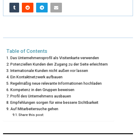
W
E
T
K
I
I
B
E
E
L
T
O
R
D
T
O
E
I
E
K
S
N
Table of Contents
R
T
Das Unternehmensprofil als Visitenkarte verwenden
Potenziellen Kunden den Zugang zu der Seite erleichtern
)
Internationale Kunden nicht außen vor lassen
Ein Kontaktnetzwerk aufbauen
Regelmäßig neue relevante Informationen hochladen
Kompetenz in den Gruppen beweisen
Profil des Unternehmens ausbauen
Empfehlungen sorgen für eine bessere Sichtbarkeit
Auf Mitarbeitersuche gehen
Share this post: