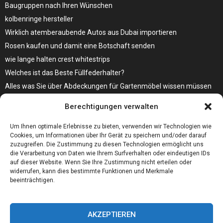
Baugruppen nach Ihren Wünschen
kolbenringe hersteller
Wirklich atemberaubende Autos aus Dubai importieren
Rosen kaufen und damit eine Botschaft senden
wie lange halten crest whitestrips
Welches ist das Beste Füllfederhalter?
Alles was Sie über Abdeckungen für Gartenmöbel wissen müssen
Modebewusst durch den Alltag – so wird der Bürgersteig zum
Berechtigungen verwalten
Laufsteg!
Bare Metal Server?
Um Ihnen optimale Erlebnisse zu bieten, verwenden wir Technologien wie
Cookies, um Informationen über Ihr Gerät zu speichern und/oder darauf
zuzugreifen. Die Zustimmung zu diesen Technologien ermöglicht uns
die Verarbeitung von Daten wie Ihrem Surfverhalten oder eindeutigen IDs
auf dieser Website. Wenn Sie Ihre Zustimmung nicht erteilen oder
widerrufen, kann dies bestimmte Funktionen und Merkmale
beeinträchtigen.
AKZEPTIEREN