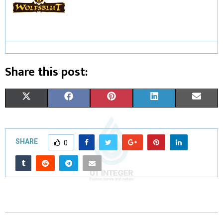
Share this post:
X
F
P
L
E
(
A
I
I
M
T
C
N
N
A
SHARE
0
W
E
T
K
I
I
B
E
E
L
T
O
R
D
T
O
E
I