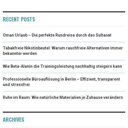
E
K
S
N
R
T
RECENT POSTS
)
Oman Urlaub – Die perfekte Rundreise durch das Sultanat
Tabakfreie Nikotinbeutel: Warum rauchfreie Alternativen immer
bekannter werden
Wie Beta-Alanin die Trainingsleistung nachhaltig steigern kann
Professionelle Büroauflösung in Berlin – Effizient, transparent
und stressfrei
Ruhe im Raum: Wie natürliche Materialien je Zuhause verändern
ARCHIVES