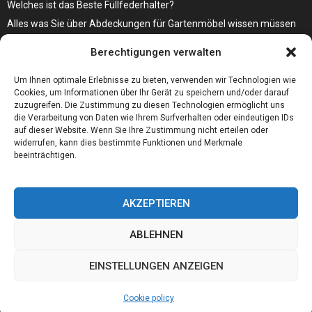
Welches ist das Beste Füllfederhalter?
Alles was Sie über Abdeckungen für Gartenmöbel wissen müssen
Modebewusst durch den Alltag – so wird der Bürgersteig zum
Berechtigungen verwalten
Laufsteg!
Bare Metal Server?
Um Ihnen optimale Erlebnisse zu bieten, verwenden wir Technologien wie
Cookies, um Informationen über Ihr Gerät zu speichern und/oder darauf
zuzugreifen. Die Zustimmung zu diesen Technologien ermöglicht uns
die Verarbeitung von Daten wie Ihrem Surfverhalten oder eindeutigen IDs
auf dieser Website. Wenn Sie Ihre Zustimmung nicht erteilen oder
widerrufen, kann dies bestimmte Funktionen und Merkmale
beeinträchtigen.
AKZEPTIEREN
ABLEHNEN
@2023 - www.01integer.de. All Right Reserved.
EINSTELLUNGEN ANZEIGEN
Home
Cookie policy
Our authors
Partners
Website index
Cookie policy
Contact