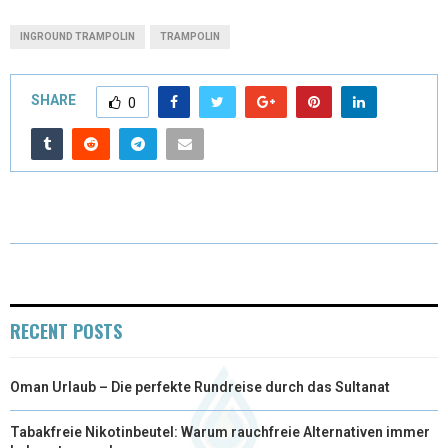
T
C
N
N
A
INGROUND TRAMPOLIN
TRAMPOLIN
W
E
T
K
I
I
B
E
E
L
SHARE
0
T
O
R
D
T
O
E
I
E
K
S
N
R
T
)
RECENT POSTS
Oman Urlaub – Die perfekte Rundreise durch das Sultanat
Tabakfreie Nikotinbeutel: Warum rauchfreie Alternativen immer