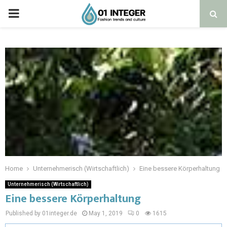
Home
Unternehmerisch (Wirtschaftlich)
Eine bessere Körperhaltung
Unternehmerisch (Wirtschaftlich)
Eine bessere Körperhaltung
Published by 01integer.de
May 1, 2019
0
1615