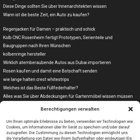
Diese Dinge sollten Sie über Innenarchitekten wissen
Wann ist die beste Zeit, ein Auto zu kaufen?
Regenjacken für Damen – praktisch und schick
Kolb CNC Rosenheim fertigt Prototypen, Serienteile und
Baugruppen nach Ihren Wünschen
kolbenringe hersteller
Wirklich atemberaubende Autos aus Dubai importieren
Rosen kaufen und damit eine Botschaft senden
wie lange halten crest whitestrips
Welches ist das Beste Füllfederhalter?
Alles was Sie über Abdeckungen für Gartenmöbel wissen müssen
Modebewusst durch den Alltag – so wird der Bürgersteig zum
Berechtigungen verwalten
Laufsteg!
Bare Metal Server?
Um Ihnen optimale Erlebnisse zu bieten, verwenden wir Technologien wie
Cookies, um Informationen über Ihr Gerät zu speichern und/oder darauf
zuzugreifen. Die Zustimmung zu diesen Technologien ermöglicht uns
die Verarbeitung von Daten wie Ihrem Surfverhalten oder eindeutigen IDs