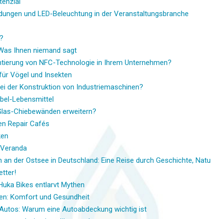
tenzial
dungen und LED-Beleuchtung in der Veranstaltungsbranche
?
 Was Ihnen niemand sagt
ntierung von NFC-Technologie in Ihrem Unternehmen?
für Vögel und Insekten
 bei der Konstruktion von Industriemaschinen?
abel-Lebensmittel
Glas-Chiebewänden erweitern?
en Repair Cafés
ken
r Veranda
 an der Ostsee in Deutschland: Eine Reise durch Geschichte, Natu
etter!
 Huka Bikes entlarvt Mythen
en: Komfort und Gesundheit
es Autos: Warum eine Autoabdeckung wichtig ist