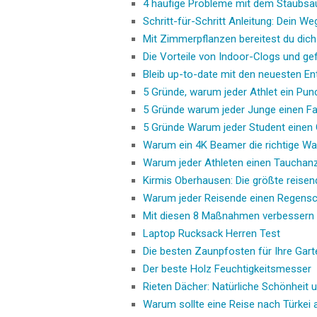
4 häufige Probleme mit dem Staubsau
Schritt-für-Schritt Anleitung: Dein We
Mit Zimmerpflanzen bereitest du dich 
Die Vorteile von Indoor-Clogs und ge
Bleib up-to-date mit den neuesten En
5 Gründe, warum jeder Athlet ein Punc
5 Gründe warum jeder Junge einen F
5 Gründe Warum jeder Student einen 
Warum ein 4K Beamer die richtige Wah
Warum jeder Athleten einen Tauchan
Kirmis Oberhausen: Die größte reise
Warum jeder Reisende einen Regensc
Mit diesen 8 Maßnahmen verbessern 
Laptop Rucksack Herren Test
Die besten Zaunpfosten für Ihre Gart
Der beste Holz Feuchtigkeitsmesser
Rieten Dächer: Natürliche Schönheit u
Warum sollte eine Reise nach Türkei a