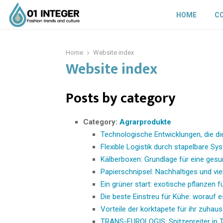
HOME
C
Home
Website index
Website index
Posts by category
Category:
Agrarprodukte
Technologische Entwicklungen, die die
Flexible Logistik durch stapelbare Sy
Kälberboxen: Grundlage für eine ges
Papierschnipsel: Nachhaltiges und viel
Ein grüner start: exotische pflanzen f
Die beste Einstreu für Kühe: worauf
Vorteile der korktapete für ihr zuhau
TRANS-EUROLOGIS: Spitzenreiter in T