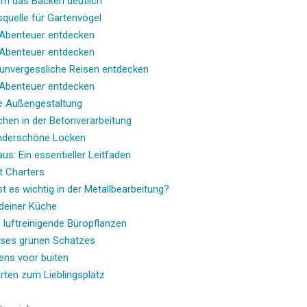
ern das Backen deutlich
quelle für Gartenvögel
d Abenteuer entdecken
d Abenteuer entdecken
r unvergessliche Reisen entdecken
d Abenteuer entdecken
he Außengestaltung
chen in der Betonverarbeitung
underschöne Locken
us: Ein essentieller Leitfaden
t Charters
 es wichtig in der Metallbearbeitung?
 deiner Küche
 luftreinigende Büropflanzen
ieses grünen Schatzes
ens voor buiten
rten zum Lieblingsplatz