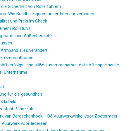
die Sicherheit von Rollerfahrern
ation: Wie Buddha-Figuren unser Interieur verändern
lität und Preis im Check
einem Rollstuhl!
ng für deinen Außenbereich?
enusses
n Armband alles verändert
 Mikrozementböden
häftserfolgs: eine süße zusammenarbeit mit softeispartner.de
bel Unternehme
tät
ung für die gesundheit
anzkübels
enstahl-Pflanzkübel
werk van Bergschenhoek – Dé Vuurwerkwinkel voor Zoetermeer
e Vuurwerk voor Iedereen
altigen Erträgen und wirkt dem Bienensterben entgegen