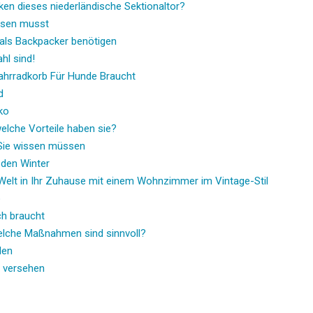
n dieses niederländische Sektionaltor?
ssen musst
als Backpacker benötigen
hl sind!
ahrradkorb Für Hunde Braucht
d
ko
elche Vorteile haben sie?
Sie wissen müssen
 den Winter
 Welt in Ihr Zuhause mit einem Wohnzimmer im Vintage-Stil
o
ch braucht
Welche Maßnahmen sind sinnvoll?
len
 versehen