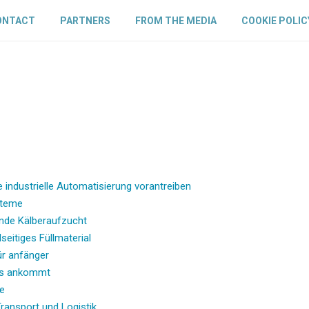
ONTACT
PARTNERS
FROM THE MEDIA
COOKIE POLIC
 industrielle Automatisierung vorantreiben
steme
unde Kälberaufzucht
seitiges Füllmaterial
ür anfänger
 es ankommt
se
ransport und Logistik