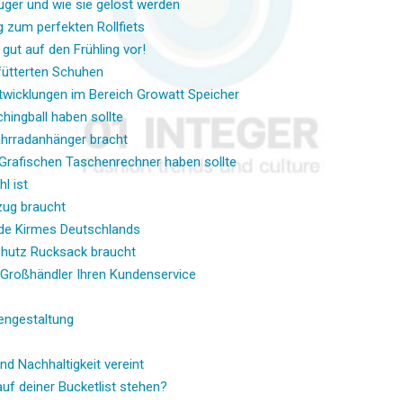
ger und wie sie gelöst werden
g zum perfekten Rollfiets
gut auf den Frühling vor!
fütterten Schuhen
twicklungen im Bereich Growatt Speicher
hingball haben sollte
ahrradanhänger bracht
Grafischen Taschenrechner haben sollte
l ist
zug braucht
nde Kirmes Deutschlands
hutz Rucksack braucht
Großhändler Ihren Kundenservice
engestaltung
nd Nachhaltigkeit vereint
uf deiner Bucketlist stehen?