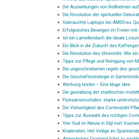
Die Auswirkungen von Rollhelmen auf 
Die Revolution der spirituellen Dekor
Gebrauchte Laptops bei AMSO.eu: Qua
Erfolgreiches Bewegen im Freien mit 
Ist ein Lamellendach die ideale Lösu
Ein Blick in die Zukunft des Kaffeeg
Die Revolution des Uhrenstils: Wie ei
Tipps zur Pflege und Reinigung von
Die ungeschriebenen regeln des gesc
Die Geschäftsstrategie in Gartenmö
Werbung testen – Eine kluge Idee
Die gestaltung der städtischen mobili
Flohsamenschalen: starke unterstütz
Die Vielseitigkeit des Cortenstahl Pfl
Tipps zur Auswahl des richtigen Cort
Vier Oud en Nieuw in Stijl met Vuur
Knalerwten: Het Veilige en Spannend
Artenreiches Grünland führt zu nachh