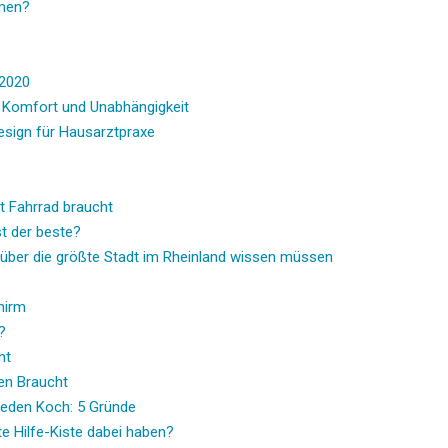
amen?
 2020
 Komfort und Unabhängigkeit
esign für Hausarztpraxe
t Fahrrad braucht
st der beste?
 über die größte Stadt im Rheinland wissen müssen
hirm
?
ht
en Braucht
jeden Koch: 5 Gründe
te Hilfe-Kiste dabei haben?