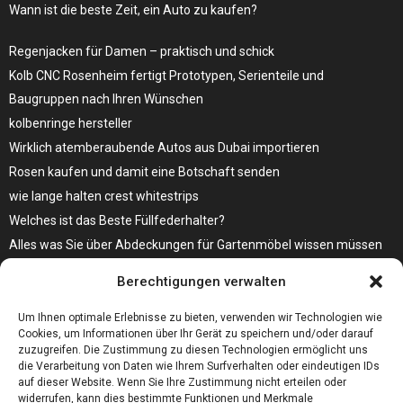
Wann ist die beste Zeit, ein Auto zu kaufen?
Regenjacken für Damen – praktisch und schick
Kolb CNC Rosenheim fertigt Prototypen, Serienteile und
Baugruppen nach Ihren Wünschen
kolbenringe hersteller
Wirklich atemberaubende Autos aus Dubai importieren
Rosen kaufen und damit eine Botschaft senden
wie lange halten crest whitestrips
Welches ist das Beste Füllfederhalter?
Alles was Sie über Abdeckungen für Gartenmöbel wissen müssen
Modebewusst durch den Alltag – so wird der Bürgersteig zum
Berechtigungen verwalten
Laufsteg!
Bare Metal Server?
Um Ihnen optimale Erlebnisse zu bieten, verwenden wir Technologien wie
Cookies, um Informationen über Ihr Gerät zu speichern und/oder darauf
zuzugreifen. Die Zustimmung zu diesen Technologien ermöglicht uns
die Verarbeitung von Daten wie Ihrem Surfverhalten oder eindeutigen IDs
auf dieser Website. Wenn Sie Ihre Zustimmung nicht erteilen oder
widerrufen, kann dies bestimmte Funktionen und Merkmale