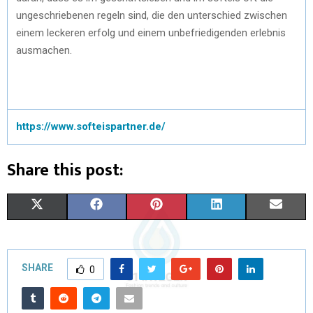
ungeschriebenen regeln sind, die den unterschied zwischen
einem leckeren erfolg und einem unbefriedigenden erlebnis
ausmachen.
https://www.softeispartner.de/
Share this post:
X
F
P
L
E
(
A
I
I
M
T
C
N
N
A
SHARE
0
W
E
T
K
I
I
B
E
E
L