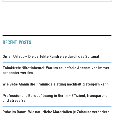
T
O
R
D
T
O
E
I
E
K
S
N
R
T
RECENT POSTS
)
Oman Urlaub – Die perfekte Rundreise durch das Sultanat
Tabakfreie Nikotinbeutel: Warum rauchfreie Alternativen immer
bekannter werden
Wie Beta-Alanin die Trainingsleistung nachhaltig steigern kann
Professionelle Büroauflösung in Berlin – Effizient, transparent
und stressfrei
Ruhe im Raum: Wie natürliche Materialien je Zuhause verändern