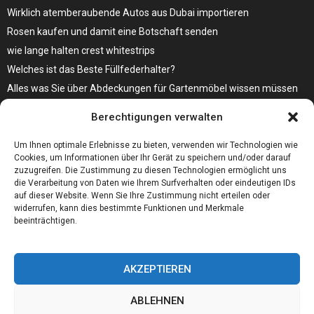
Wirklich atemberaubende Autos aus Dubai importieren
Rosen kaufen und damit eine Botschaft senden
wie lange halten crest whitestrips
Welches ist das Beste Füllfederhalter?
Alles was Sie über Abdeckungen für Gartenmöbel wissen müssen
Modebewusst durch den Alltag – so wird der Bürgersteig zum
Berechtigungen verwalten
Laufsteg!
Bare Metal Server?
Um Ihnen optimale Erlebnisse zu bieten, verwenden wir Technologien wie
Cookies, um Informationen über Ihr Gerät zu speichern und/oder darauf
zuzugreifen. Die Zustimmung zu diesen Technologien ermöglicht uns
die Verarbeitung von Daten wie Ihrem Surfverhalten oder eindeutigen IDs
auf dieser Website. Wenn Sie Ihre Zustimmung nicht erteilen oder
widerrufen, kann dies bestimmte Funktionen und Merkmale
beeinträchtigen.
AKZEPTIEREN
ABLEHNEN