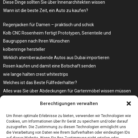
Diese Dinge sollten Sie über Innenarchitekten wissen
Wann ist die beste Zeit, ein Auto zu kaufen?
Regenjacken für Damen – praktisch und schick
Kolb CNC Rosenheim fertigt Prototypen, Serienteile und
Baugruppen nach Ihren Wünschen
kolbenringe hersteller
Wirklich atemberaubende Autos aus Dubai importieren
Rosen kaufen und damit eine Botschaft senden
wie lange halten crest whitestrips
Welches ist das Beste Füllfederhalter?
Alles was Sie über Abdeckungen für Gartenmöbel wissen müssen
Modebewusst durch den Alltag – so wird der Bürgersteig zum
Berechtigungen verwalten
Laufsteg!
Bare Metal Server?
Um Ihnen optimale Erlebnisse zu bieten, verwenden wir Technologien wie
Cookies, um Informationen über Ihr Gerät zu speichern und/oder darauf
zuzugreifen. Die Zustimmung zu diesen Technologien ermöglicht uns
die Verarbeitung von Daten wie Ihrem Surfverhalten oder eindeutigen IDs