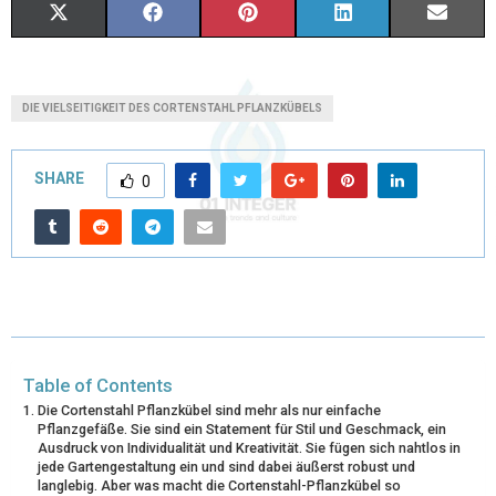
X
F
P
L
E
(
A
I
I
M
T
C
N
N
A
DIE VIELSEITIGKEIT DES CORTENSTAHL PFLANZKÜBELS
W
E
T
K
I
I
B
E
E
L
SHARE
0
T
O
R
D
T
O
E
I
E
K
S
N
R
T
)
Table of Contents
Die Cortenstahl Pflanzkübel sind mehr als nur einfache
Pflanzgefäße. Sie sind ein Statement für Stil und Geschmack, ein
Ausdruck von Individualität und Kreativität. Sie fügen sich nahtlos in
jede Gartengestaltung ein und sind dabei äußerst robust und
langlebig. Aber was macht die Cortenstahl-Pflanzkübel so