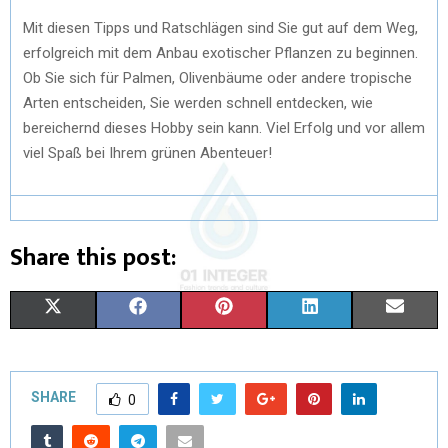
Mit diesen Tipps und Ratschlägen sind Sie gut auf dem Weg,
erfolgreich mit dem Anbau exotischer Pflanzen zu beginnen.
Ob Sie sich für Palmen, Olivenbäume oder andere tropische
Arten entscheiden, Sie werden schnell entdecken, wie
bereichernd dieses Hobby sein kann. Viel Erfolg und vor allem
viel Spaß bei Ihrem grünen Abenteuer!
Share this post:
X
F
P
L
E
(
A
I
I
M
T
C
N
N
A
SHARE
0
W
E
T
K
I