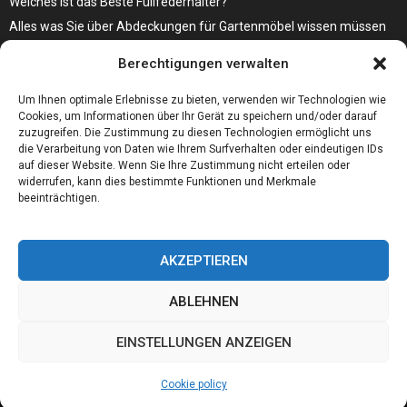
Welches ist das Beste Füllfederhalter?
Alles was Sie über Abdeckungen für Gartenmöbel wissen müssen
Modebewusst durch den Alltag – so wird der Bürgersteig zum
Berechtigungen verwalten
Laufsteg!
Bare Metal Server?
Um Ihnen optimale Erlebnisse zu bieten, verwenden wir Technologien wie
Cookies, um Informationen über Ihr Gerät zu speichern und/oder darauf
zuzugreifen. Die Zustimmung zu diesen Technologien ermöglicht uns
die Verarbeitung von Daten wie Ihrem Surfverhalten oder eindeutigen IDs
auf dieser Website. Wenn Sie Ihre Zustimmung nicht erteilen oder
widerrufen, kann dies bestimmte Funktionen und Merkmale
beeinträchtigen.
AKZEPTIEREN
ABLEHNEN
@2023 - www.01integer.de. All Right Reserved.
EINSTELLUNGEN ANZEIGEN
Home
Cookie policy
Our authors
Partners
Website index
Cookie policy
Contact