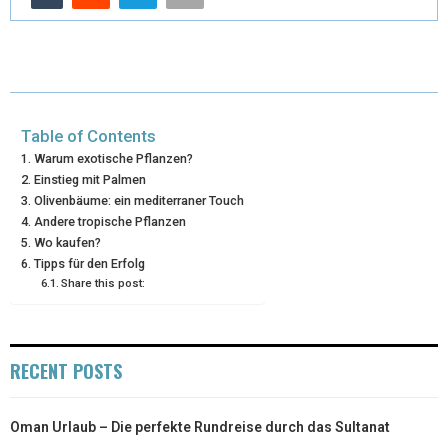
I
B
E
E
L
T
O
R
D
T
O
E
I
E
K
S
N
Table of Contents
R
T
Warum exotische Pflanzen?
Einstieg mit Palmen
)
Olivenbäume: ein mediterraner Touch
Andere tropische Pflanzen
Wo kaufen?
Tipps für den Erfolg
Share this post:
RECENT POSTS
Oman Urlaub – Die perfekte Rundreise durch das Sultanat