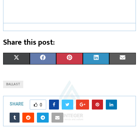
Share this post:
X
F
P
L
E
(
A
I
I
M
T
C
N
N
A
BALLAST
W
E
T
K
I
I
B
E
E
L
SHARE
0
T
O
R
D
T
O
E
I
E
K
S
N