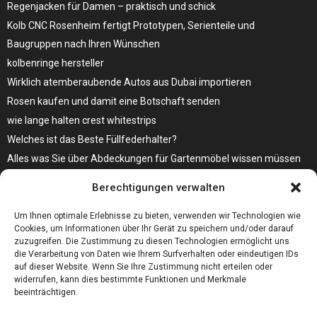
Regenjacken für Damen – praktisch und schick
Kolb CNC Rosenheim fertigt Prototypen, Serienteile und
Baugruppen nach Ihren Wünschen
kolbenringe hersteller
Wirklich atemberaubende Autos aus Dubai importieren
Rosen kaufen und damit eine Botschaft senden
wie lange halten crest whitestrips
Welches ist das Beste Füllfederhalter?
Alles was Sie über Abdeckungen für Gartenmöbel wissen müssen
Modebewusst durch den Alltag – so wird der Bürgersteig zum
Berechtigungen verwalten
Laufsteg!
Bare Metal Server?
Um Ihnen optimale Erlebnisse zu bieten, verwenden wir Technologien wie
Cookies, um Informationen über Ihr Gerät zu speichern und/oder darauf
zuzugreifen. Die Zustimmung zu diesen Technologien ermöglicht uns
die Verarbeitung von Daten wie Ihrem Surfverhalten oder eindeutigen IDs
auf dieser Website. Wenn Sie Ihre Zustimmung nicht erteilen oder
widerrufen, kann dies bestimmte Funktionen und Merkmale
beeinträchtigen.