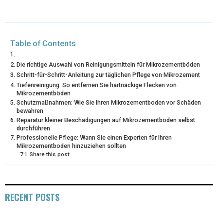
T
O
E
I
E
K
S
N
Table of Contents
R
T
Die richtige Auswahl von Reinigungsmitteln für Mikrozementböden
)
Schritt-für-Schritt-Anleitung zur täglichen Pflege von Mikrozement
Tiefenreinigung: So entfernen Sie hartnäckige Flecken von
Mikrozementböden
Schutzmaßnahmen: Wie Sie Ihren Mikrozementboden vor Schäden
bewahren
Reparatur kleiner Beschädigungen auf Mikrozementböden selbst
durchführen
Professionelle Pflege: Wann Sie einen Experten für Ihren
Mikrozementboden hinzuziehen sollten
Share this post:
RECENT POSTS