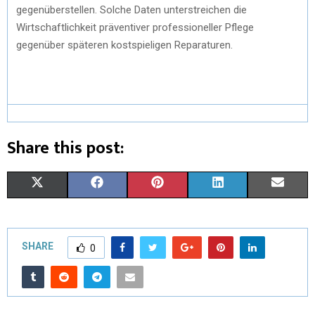
gegenüberstellen. Solche Daten unterstreichen die
Wirtschaftlichkeit präventiver professioneller Pflege
gegenüber späteren kostspieligen Reparaturen.
Share this post:
X
F
P
L
E
(
A
I
I
M
T
C
N
N
A
SHARE
0
W
E
T
K
I
I
B
E
E
L
T
O
R
D