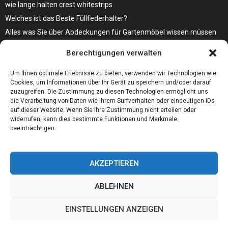
wie lange halten crest whitestrips
Welches ist das Beste Füllfederhalter?
Alles was Sie über Abdeckungen für Gartenmöbel wissen müssen
Modebewusst durch den Alltag – so wird der Bürgersteig zum
Berechtigungen verwalten
Laufsteg!
Bare Metal Server?
Um Ihnen optimale Erlebnisse zu bieten, verwenden wir Technologien wie
Cookies, um Informationen über Ihr Gerät zu speichern und/oder darauf
zuzugreifen. Die Zustimmung zu diesen Technologien ermöglicht uns
die Verarbeitung von Daten wie Ihrem Surfverhalten oder eindeutigen IDs
auf dieser Website. Wenn Sie Ihre Zustimmung nicht erteilen oder
widerrufen, kann dies bestimmte Funktionen und Merkmale
beeinträchtigen.
AKZEPTIEREN
ABLEHNEN
@2023 - www.01integer.de. All Right Reserved.
EINSTELLUNGEN ANZEIGEN
Home
Cookie policy
Our authors
Partners
Website index