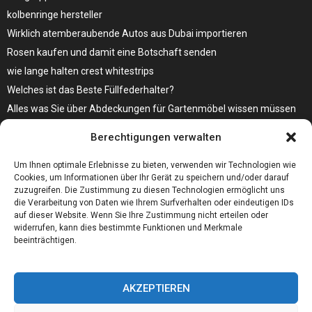
kolbenringe hersteller
Wirklich atemberaubende Autos aus Dubai importieren
Rosen kaufen und damit eine Botschaft senden
wie lange halten crest whitestrips
Welches ist das Beste Füllfederhalter?
Alles was Sie über Abdeckungen für Gartenmöbel wissen müssen
Modebewusst durch den Alltag – so wird der Bürgersteig zum
Berechtigungen verwalten
Laufsteg!
Bare Metal Server?
Um Ihnen optimale Erlebnisse zu bieten, verwenden wir Technologien wie
Cookies, um Informationen über Ihr Gerät zu speichern und/oder darauf
zuzugreifen. Die Zustimmung zu diesen Technologien ermöglicht uns
die Verarbeitung von Daten wie Ihrem Surfverhalten oder eindeutigen IDs
auf dieser Website. Wenn Sie Ihre Zustimmung nicht erteilen oder
widerrufen, kann dies bestimmte Funktionen und Merkmale
beeinträchtigen.
AKZEPTIEREN