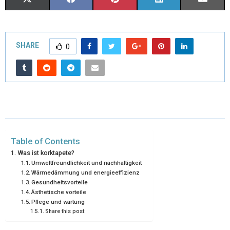
X
F
P
L
E
(
A
I
I
M
T
C
N
N
A
SHARE
0
W
E
T
K
I
I
B
E
E
L
T
O
R
D
T
O
E
I
E
K
S
N
Table of Contents
R
T
Was ist korktapete?
Umweltfreundlichkeit und nachhaltigkeit
)
Wärmedämmung und energieeffizienz
Gesundheitsvorteile
Ästhetische vorteile
Pflege und wartung
Share this post: