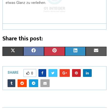
etwas Glanz zu verleihen.
Share this post:
X
F
P
L
E
(
A
I
I
M
T
C
N
N
A
SHARE
0
W
E
T
K
I
I
B
E
E
L
T
O
R
D
T
O
E
I