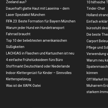
Zeeland aus?
10 hilfreiche 
Dauerhaft glatte Haut mit Laserina – dem
Tinder-Chat
Laser Spezialist München
Holland stran
FIFA 23: Beste Formation für Bayern München
Einfach erklär
Warum jeder Hund ein Hundetransport
bürostuhl des
Fahrrad braucht
Die beste The
Top 10 der beliebtesten amerikanischen
Carport Bele
Süßigkeiten
Pflege und Sc
LACHGAS in Flaschen und Kartuschen ist neu
Verwendung v
4 einfache Frühstücksideen fürs Büro
Warum neu ka
Stoffmarkt Deutschland oder Niederlande
Spatenmaschin
Indoor-Klettergerüst für Kinder – Sinnvolles
können
Kletterspielzeug
Off Market Im
Was ist die XAPK-Datei
Muharrem Erd
starkem Immo