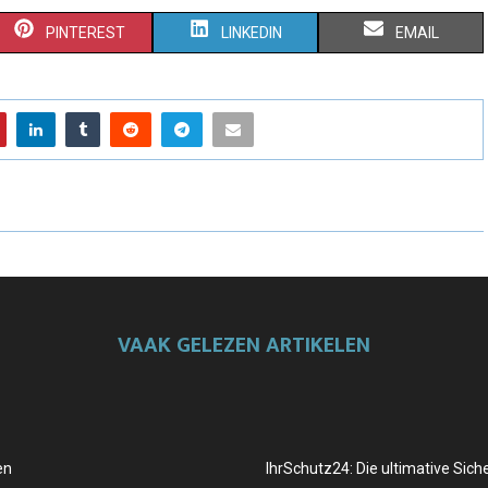
PINTEREST
LINKEDIN
EMAIL
VAAK GELEZEN ARTIKELEN
en
IhrSchutz24: Die ultimative Sich