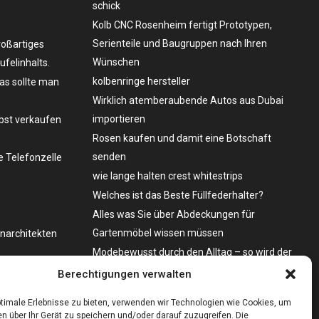
schick
Kolb CNC Rosenheim fertigt Prototypen,
Serienteile und Baugruppen nach Ihren
roßartiges
Wünschen
felinhalts.
kolbenringe hersteller
as sollte man
Wirklich atemberaubende Autos aus Dubai
importieren
lbst verkaufen
Rosen kaufen und damit eine Botschaft
senden
 Telefonzelle
wie lange halten crest whitestrips
Welches ist das Beste Füllfederhalter?
Alles was Sie über Abdeckungen für
Gartenmöbel wissen müssen
enarchitekten
Modebewusst durch den Alltag – so wird der
Bürgersteig zum Laufsteg!
o zu kaufen?
Berechtigungen verwalten
Bare Metal Server?
timale Erlebnisse zu bieten, verwenden wir Technologien wie Cookies, um
n über Ihr Gerät zu speichern und/oder darauf zuzugreifen. Die