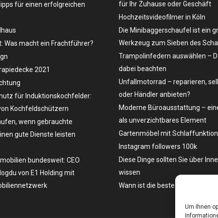
für Ihr Zuhause oder Geschäft
Tipps für einen erfolgreichen
Hochzeitsvideofilmer in Köln
dhaus
Die Minibaggerschaufel ist ein g
Werkzeug zum Sieben des Schau
t: Was macht ein Frachtführer?
Trampolinfedern auswählen – D
ign
dabei beachten
rapiedecke 2021
Unfallmotorrad – reparieren, se
uchtung
oder Händler anbieten?
hutz für Induktionskochfelder:
Moderne Büroausstattung – eine
on Kochfeldschützern
als unverzichtbares Element
ufen, wenn gebrauchte
Gartenmöbel mit Schlaffunktion
en gute Dienste leisten
Instagram followers 100k
Diese Dinge sollten Sie über Inn
mobilien bundesweit: CEO
wissen
ogdu von E1 Holding mit
biliennetzwerk
Wann ist die beste Zeit, ein Aut
Um Ihnen op
Informatione