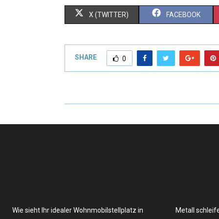
X (TWITTER)
FACEBOOK
SHARE
0
Wie sieht Ihr idealer Wohnmobilstellplatz in
Metall schleif