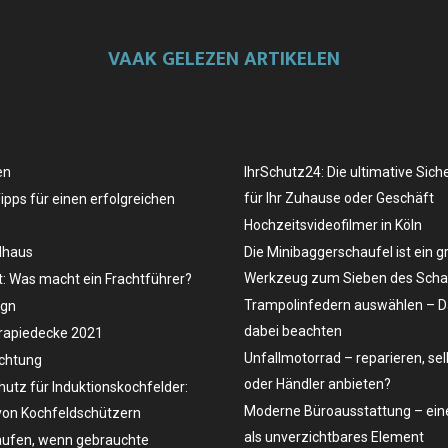
VAAK GELEZEN ARTIKELEN
en
IhrSchutz24: Die ultimative Sich
für Ihr Zuhause oder Geschäft
Tipps für einen erfolgreichen
Hochzeitsvideofilmer in Köln
dhaus
Die Minibaggerschaufel ist ein g
Werkzeug zum Sieben des Schau
t: Was macht ein Frachtführer?
Trampolinfedern auswählen – D
ign
dabei beachten
rapiedecke 2021
Unfallmotorrad – reparieren, se
uchtung
oder Händler anbieten?
hutz für Induktionskochfelder:
Moderne Büroausstattung – eine
on Kochfeldschützern
als unverzichtbares Element
ufen, wenn gebrauchte