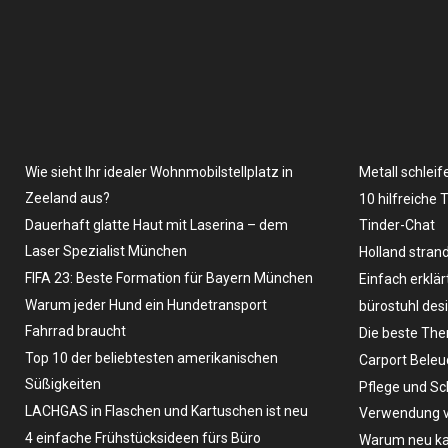
Wie sieht Ihr idealer Wohnmobilstellplatz in
Metall schleif
Zeeland aus?
10 hilfreiche 
Dauerhaft glatte Haut mit Laserina – dem
Tinder-Chat
Laser Spezialist München
Holland stran
FIFA 23: Beste Formation für Bayern München
Einfach erklär
Warum jeder Hund ein Hundetransport
bürostuhl des
Fahrrad braucht
Die beste The
Top 10 der beliebtesten amerikanischen
Carport Bele
Süßigkeiten
Pflege und Sc
LACHGAS in Flaschen und Kartuschen ist neu
Verwendung v
4 einfache Frühstücksideen fürs Büro
Warum neu ka