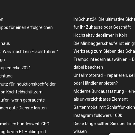
en
IhrSchutz24: Die ultimative Sich
für Ihr Zuhause oder Geschäft
Tipps für einen erfolgreichen
Hochzeitsvideofilmer in Köln
dhaus
Die Minibaggerschaufel ist ein g
Werkzeug zum Sieben des Schau
t: Was macht ein Frachtführer?
Trampolinfedern auswählen – D
ign
dabei beachten
rapiedecke 2021
Unfallmotorrad – reparieren, se
uchtung
oder Händler anbieten?
hutz für Induktionskochfelder:
Moderne Büroausstattung – eine
on Kochfeldschützern
als unverzichtbares Element
ufen, wenn gebrauchte
Gartenmöbel mit Schlaffunktion
en gute Dienste leisten
Instagram followers 100k
Diese Dinge sollten Sie über Inn
mobilien bundesweit: CEO
wissen
ogdu von E1 Holding mit