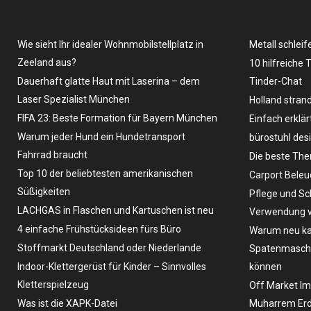
Wie sieht Ihr idealer Wohnmobilstellplatz in
Metall schleif
Zeeland aus?
10 hilfreiche 
Dauerhaft glatte Haut mit Laserina – dem
Tinder-Chat
Laser Spezialist München
Holland stran
FIFA 23: Beste Formation für Bayern München
Einfach erklär
Warum jeder Hund ein Hundetransport
bürostuhl des
Fahrrad braucht
Die beste The
Top 10 der beliebtesten amerikanischen
Carport Bele
Süßigkeiten
Pflege und Sc
LACHGAS in Flaschen und Kartuschen ist neu
Verwendung v
4 einfache Frühstücksideen fürs Büro
Warum neu ka
Stoffmarkt Deutschland oder Niederlande
Spatenmaschin
Indoor-Klettergerüst für Kinder – Sinnvolles
können
Kletterspielzeug
Off Market Im
Was ist die XAPK-Datei
Muharrem Erd