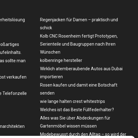
erheitslösung
Regenjacken für Damen – praktisch und
schick
Kolb CNC Rosenheim fertigt Prototypen,
Serienteile und Baugruppen nach Ihren
roßartiges
Wünschen
felinhalts.
kolbenringe hersteller
as sollte man
Wirklich atemberaubende Autos aus Dubai
importieren
lbst verkaufen
Rosen kaufen und damit eine Botschaft
senden
 Telefonzelle
wie lange halten crest whitestrips
Welches ist das Beste Füllfederhalter?
Alles was Sie über Abdeckungen für
Gartenmöbel wissen müssen
enarchitekten
Modebewusst durch den Alltag – so wird der