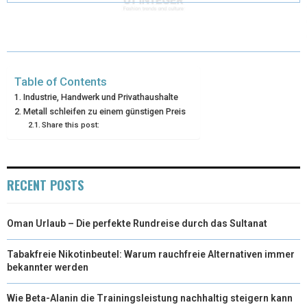
T
O
R
D
T
O
E
I
E
K
S
N
Table of Contents
R
T
Industrie, Handwerk und Privathaushalte
Metall schleifen zu einem günstigen Preis
)
Share this post:
RECENT POSTS
Oman Urlaub – Die perfekte Rundreise durch das Sultanat
Tabakfreie Nikotinbeutel: Warum rauchfreie Alternativen immer
bekannter werden
Wie Beta-Alanin die Trainingsleistung nachhaltig steigern kann