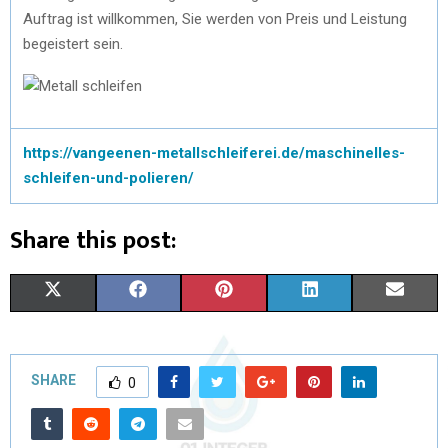
Auftrag ist willkommen, Sie werden von Preis und Leistung
begeistert sein.
https://vangeenen-metallschleiferei.de/maschinelles-
schleifen-und-polieren/
Share this post:
X
F
P
L
E
(
A
I
I
M
T
C
N
N
A
SHARE
0
W
E
T
K
I
I
B
E
E
L