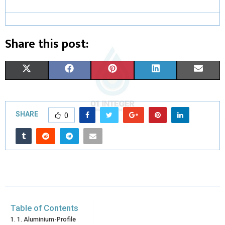
Share this post:
X
F
P
L
E
(
A
I
I
M
T
C
N
N
A
SHARE
0
W
E
T
K
I
I
B
E
E
L
T
O
R
D
T
O
E
I
E
K
S
N
Table of Contents
R
T
1. Aluminium-Profile