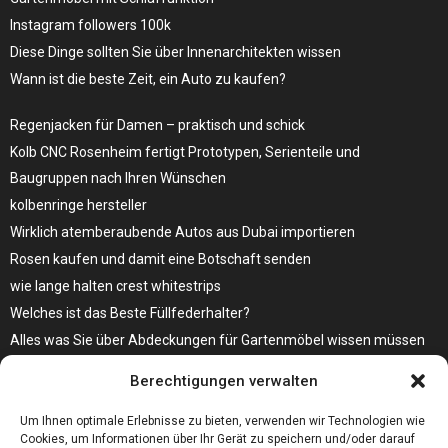
Instagram followers 100k
Diese Dinge sollten Sie über Innenarchitekten wissen
Wann ist die beste Zeit, ein Auto zu kaufen?
Regenjacken für Damen – praktisch und schick
Kolb CNC Rosenheim fertigt Prototypen, Serienteile und
Baugruppen nach Ihren Wünschen
kolbenringe hersteller
Wirklich atemberaubende Autos aus Dubai importieren
Rosen kaufen und damit eine Botschaft senden
wie lange halten crest whitestrips
Welches ist das Beste Füllfederhalter?
Alles was Sie über Abdeckungen für Gartenmöbel wissen müssen
Modebewusst durch den Alltag – so wird der Bürgersteig zum
Berechtigungen verwalten
Laufsteg!
Bare Metal Server?
Um Ihnen optimale Erlebnisse zu bieten, verwenden wir Technologien wie
Cookies, um Informationen über Ihr Gerät zu speichern und/oder darauf