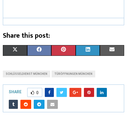
Share this post:
X
F
P
L
E
(
A
I
I
M
T
C
N
N
A
SCHLÜSSELDIENST MÜNCHEN
TÜRÖFFNUNGEN MÜNCHEN
W
E
T
K
I
I
B
E
E
L
SHARE
0
T
O
R
D
T
O
E
I
E
K
S
N