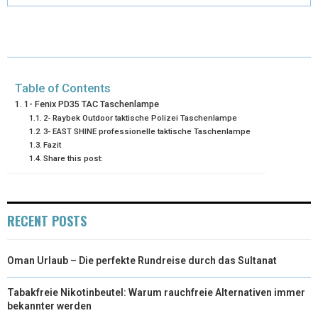
T
O
R
D
T
O
E
I
E
K
S
N
Table of Contents
R
T
1- Fenix ​​PD35 TAC Taschenlampe
2- Raybek Outdoor taktische Polizei Taschenlampe
)
3- EAST SHINE professionelle taktische Taschenlampe
Fazit
Share this post:
RECENT POSTS
Oman Urlaub – Die perfekte Rundreise durch das Sultanat
Tabakfreie Nikotinbeutel: Warum rauchfreie Alternativen immer
bekannter werden