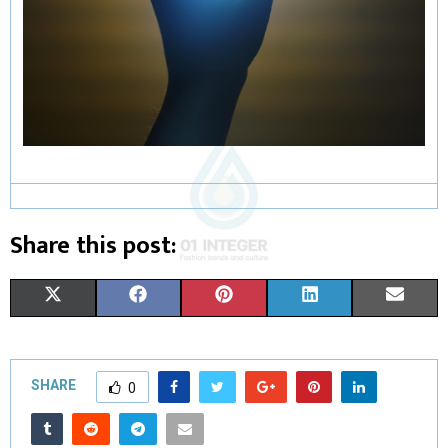
Share this post:
X
F
P
L
E
(
A
I
I
M
T
C
N
N
A
SHARE
0
W
E
T
K
I
I
B
E
E
L