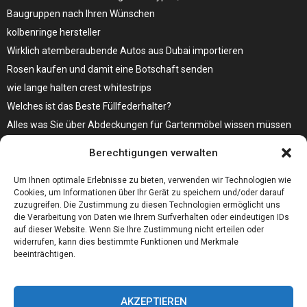
Baugruppen nach Ihren Wünschen
kolbenringe hersteller
Wirklich atemberaubende Autos aus Dubai importieren
Rosen kaufen und damit eine Botschaft senden
wie lange halten crest whitestrips
Welches ist das Beste Füllfederhalter?
Alles was Sie über Abdeckungen für Gartenmöbel wissen müssen
Modebewusst durch den Alltag – so wird der Bürgersteig zum
Berechtigungen verwalten
Laufsteg!
Bare Metal Server?
Um Ihnen optimale Erlebnisse zu bieten, verwenden wir Technologien wie
Cookies, um Informationen über Ihr Gerät zu speichern und/oder darauf
zuzugreifen. Die Zustimmung zu diesen Technologien ermöglicht uns
die Verarbeitung von Daten wie Ihrem Surfverhalten oder eindeutigen IDs
auf dieser Website. Wenn Sie Ihre Zustimmung nicht erteilen oder
widerrufen, kann dies bestimmte Funktionen und Merkmale
beeinträchtigen.
AKZEPTIEREN