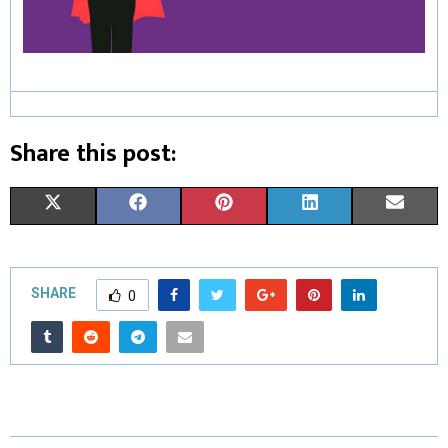
Share this post:
X
F
P
L
E
(
A
I
I
M
T
C
N
N
A
SHARE
0
W
E
T
K
I
I
B
E
E
L
T
O
R
D
T
O
E
I