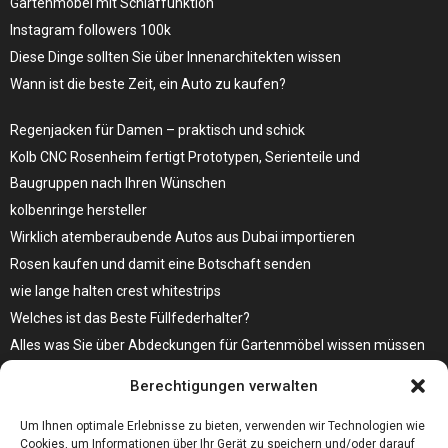
Gartenmöbel mit Schlaffunktion
Instagram followers 100k
Diese Dinge sollten Sie über Innenarchitekten wissen
Wann ist die beste Zeit, ein Auto zu kaufen?
Regenjacken für Damen – praktisch und schick
Kolb CNC Rosenheim fertigt Prototypen, Serienteile und
Baugruppen nach Ihren Wünschen
kolbenringe hersteller
Wirklich atemberaubende Autos aus Dubai importieren
Rosen kaufen und damit eine Botschaft senden
wie lange halten crest whitestrips
Welches ist das Beste Füllfederhalter?
Alles was Sie über Abdeckungen für Gartenmöbel wissen müssen
Modebewusst durch den Alltag – so wird der Bürgersteig zum
Berechtigungen verwalten
Laufsteg!
Bare Metal Server?
Um Ihnen optimale Erlebnisse zu bieten, verwenden wir Technologien wie
Cookies, um Informationen über Ihr Gerät zu speichern und/oder darauf