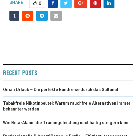
SHARE
0
W
E
T
K
I
I
B
E
E
L
T
O
R
D
T
O
E
I
E
K
S
N
R
T
RECENT POSTS
)
Oman Urlaub – Die perfekte Rundreise durch das Sultanat
Tabakfreie Nikotinbeutel: Warum rauchfreie Alternativen immer
bekannter werden
Wie Beta-Alanin die Trainingsleistung nachhaltig steigern kann