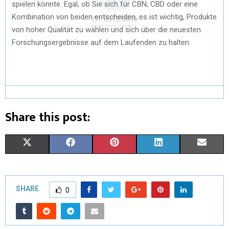
spielen könnte. Egal, ob Sie sich für CBN, CBD oder eine
Kombination von beiden entscheiden, es ist wichtig, Produkte
von hoher Qualität zu wählen und sich über die neuesten
Forschungsergebnisse auf dem Laufenden zu halten.
Share this post:
X
F
P
L
E
(
A
I
I
M
T
C
N
N
A
SHARE
0
W
E
T
K
I
I
B
E
E
L