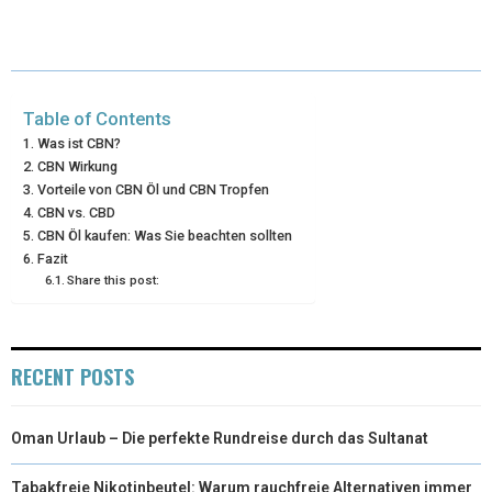
T
O
R
D
T
O
E
I
E
K
S
N
Table of Contents
R
T
Was ist CBN?
CBN Wirkung
)
Vorteile von CBN Öl und CBN Tropfen
CBN vs. CBD
CBN Öl kaufen: Was Sie beachten sollten
Fazit
Share this post:
RECENT POSTS
Oman Urlaub – Die perfekte Rundreise durch das Sultanat
Tabakfreie Nikotinbeutel: Warum rauchfreie Alternativen immer