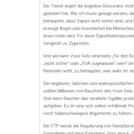
Der Tweet ärgert die kognitive Dissonanz noch
geändert hat. Wie oft muss gesagt werden, da
behaupten, dass Vapes nicht sicher sind, und 
erzeugt Angst und Unsicherheit bei Menschen,
ihnen töten wird. Für diese Substitutionspro
Vergleich zu Zigaretten.
Und wie kann Vuse Solo einerseits „für den Sc
„nicht sicher“ oder „FDA-zugelassen“ sein? Um
Reynolds nicht, zu behaupten, was wahr ist: d
Die negativen, falschen und widersprüchliche
sollten Millionen von Rauchern den Vuse Solo 
Und wenn Raucher das veraltete Cigalike probi
aufgeben. Es ist eine sich selbst erfüllende
noch fadenscheinigere Argumente zu führen, d
Die CTP würde die Regulierung von Dampfproduk
formulierte und darauf bestand, dass eine E-