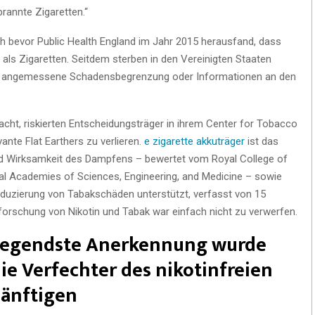
brannte Zigaretten.“
h bevor Public Health England im Jahr 2015 herausfand, dass
als Zigaretten. Seitdem sterben in den Vereinigten Staaten
hne angemessene Schadensbegrenzung oder Informationen an den
cht, riskierten Entscheidungsträger in ihrem Center for Tobacco
ante Flat Earthers zu verlieren.
e zigarette akkuträger
ist das
und Wirksamkeit des Dampfens – bewertet vom Royal College of
al Academies of Sciences, Engineering, and Medicine – sowie
Reduzierung von Tabakschäden unterstützt, verfasst von 15
forschung von Nikotin und Tabak war einfach nicht zu verwerfen.
dlegendste Anerkennung wurde
 die Verfechter des nikotinfreien
sänftigen