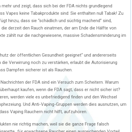
 mehr und zeigt, dass sich bei der FDA nichts grundlegend
ss Vapes keine Tabakprodukte sind: Sie enthalten null Tabak! Zu
fügt hinzu, dass sie “schädlich und süchtig machend” sind,
 die derzeit den Rauch einatmen, der am Ende die Hälfte von
dukte zählt nur die nachgewiesene, massive Schadensminderung im
hutz der öffentlichen Gesundheit geeignet“ und andererseits
 die Verwirrung noch zu verstärken, erlaubt die Autorisierung
ass Dampfen sicherer ist als Rauchen.
n Nachrichten der FDA sind ein Versuch zum Scheitern. Warum
überhaupt kaufen, wenn die FDA sagt, dass er nicht sicher ist?
eren, werden viele es unbefriedigend finden und den Wechsel
 Prophezeiung. Und Anti-Vaping-Gruppen werden dies ausnutzen, um
ass Vaping Rauchern nicht hilft, aufzuhören.
ten nie richtig machen, weil sie die ganze Frage falsch
Zigarette „für erwachsene Raucher einen ausreichenden Vorteil