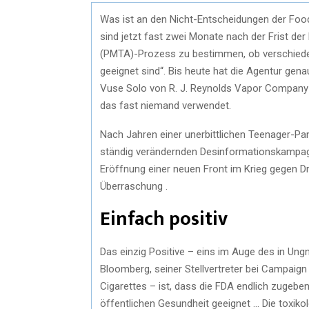
Was ist an den Nicht-Entscheidungen der Food
sind jetzt fast zwei Monate nach der Frist d
(PMTA)-Prozess zu bestimmen, ob verschiede
geeignet sind“. Bis heute hat die Agentur gen
Vuse Solo von R. J. Reynolds Vapor Company –
das fast niemand verwendet.
Nach Jahren einer unerbittlichen Teenager-Pa
ständig verändernden Desinformationskampa
Eröffnung einer neuen Front im Krieg gegen Dro
Überraschung .
Einfach positiv
Das einzig Positive – eins im Auge des in Ung
Bloomberg, seiner Stellvertreter bei Campaig
Cigarettes – ist, dass die FDA endlich zugeben
öffentlichen Gesundheit geeignet … Die toxik