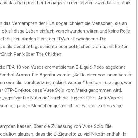
ass das Dampfen bei Teenagern in den letzten zwei Jahren stark
 um das Verdampfen der FDA sogar ichniert die Menschen, die an
ls ob all diese Leben einfach verschwunden wären und keine Rolle
rstärkt den blinden Fleck der FDA für Erwachsene. Die
 es als Geschäftsgeschichte oder politisches Drama, mit heißen
ürlich Panik über The Children.
die FDA 10 von Vuses aromatisierten E-Liquid-Pods abgelehnt
enthol-Aroma. Die Agentur warnte: „Sollte einer von ihnen bereits
en oder die Durchsetzung riskiert werden.“ Und um zu zeigen, wer
r, der CTP-Direktor, dass Vuse Solo vom Markt genommen wird,
 „signifikanten Nutzung“ durch die Jugend führt. Anti-Vaping-
nsum bei jungen Menschen gefährlich ist, werden Zellers vage
ampfen hassen, über die Zulassung von Vuse Solo. Die
iation glauben, dass die E-Zigarette zu viel Nikotin enthält. In