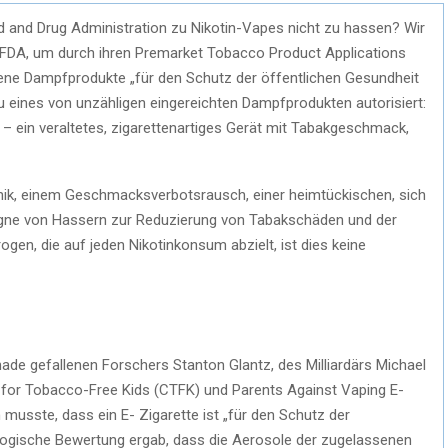
 and Drug Administration zu Nikotin-Vapes nicht zu hassen? Wir
er FDA, um durch ihren Premarket Tobacco Product Applications
ne Dampfprodukte „für den Schutz der öffentlichen Gesundheit
au eines von unzähligen eingereichten Dampfprodukten autorisiert:
 ein veraltetes, zigarettenartiges Gerät mit Tabakgeschmack,
nik, einem Geschmacksverbotsrausch, einer heimtückischen, sich
gne von Hassern zur Reduzierung von Tabakschäden und der
gen, die auf jeden Nikotinkonsum abzielt, ist dies keine
nade gefallenen Forschers Stanton Glantz, des Milliardärs Michael
n for Tobacco-Free Kids (CTFK) und Parents Against Vaping E-
 musste, dass ein E- Zigarette ist „für den Schutz der
ologische Bewertung ergab, dass die Aerosole der zugelassenen