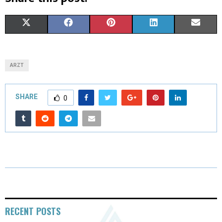
X
F
P
L
E
(
A
I
I
M
T
C
N
N
A
ARZT
W
E
T
K
I
I
B
E
E
L
SHARE
0
T
O
R
D
T
O
E
I
E
K
S
N
R
T
)
RECENT POSTS