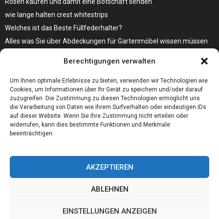
Rosen kaufen und damit eine Botschaft senden
wie lange halten crest whitestrips
Welches ist das Beste Füllfederhalter?
Alles was Sie über Abdeckungen für Gartenmöbel wissen müssen
Modebewusst durch den Alltag – so wird der Bürgersteig zum
Berechtigungen verwalten
Laufsteg!
Bare Metal Server?
Um Ihnen optimale Erlebnisse zu bieten, verwenden wir Technologien wie
Cookies, um Informationen über Ihr Gerät zu speichern und/oder darauf
zuzugreifen. Die Zustimmung zu diesen Technologien ermöglicht uns
die Verarbeitung von Daten wie Ihrem Surfverhalten oder eindeutigen IDs
auf dieser Website. Wenn Sie Ihre Zustimmung nicht erteilen oder
widerrufen, kann dies bestimmte Funktionen und Merkmale
beeinträchtigen.
AKZEPTIEREN
ABLEHNEN
@2023 - www.01integer.de. All Right Reserved.
EINSTELLUNGEN ANZEIGEN