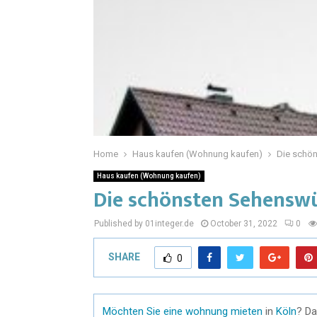
Home
Haus kaufen (Wohnung kaufen)
Die schön
Haus kaufen (Wohnung kaufen)
Die schönsten Sehenswü
Published by 01integer.de
October 31, 2022
0
SHARE
0
Möchten Sie eine wohnung mieten
in
Köln
? Da