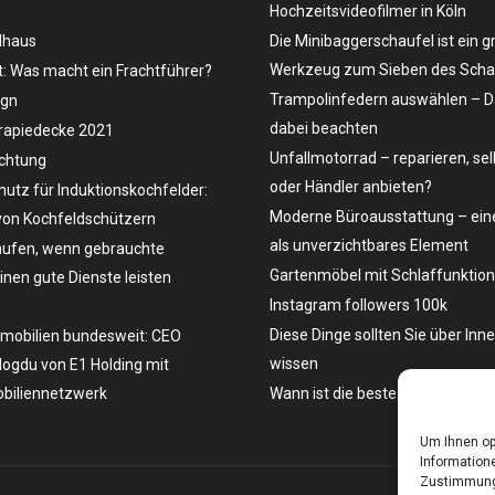
Hochzeitsvideofilmer in Köln
dhaus
Die Minibaggerschaufel ist ein g
Werkzeug zum Sieben des Schau
t: Was macht ein Frachtführer?
Trampolinfedern auswählen – D
ign
dabei beachten
rapiedecke 2021
Unfallmotorrad – reparieren, se
uchtung
oder Händler anbieten?
hutz für Induktionskochfelder:
Moderne Büroausstattung – eine
on Kochfeldschützern
als unverzichtbares Element
ufen, wenn gebrauchte
Gartenmöbel mit Schlaffunktion
en gute Dienste leisten
Instagram followers 100k
Diese Dinge sollten Sie über Inn
mobilien bundesweit: CEO
wissen
ogdu von E1 Holding mit
biliennetzwerk
Wann ist die beste Zeit, ein Aut
Um Ihnen op
Informatione
Zustimmung 