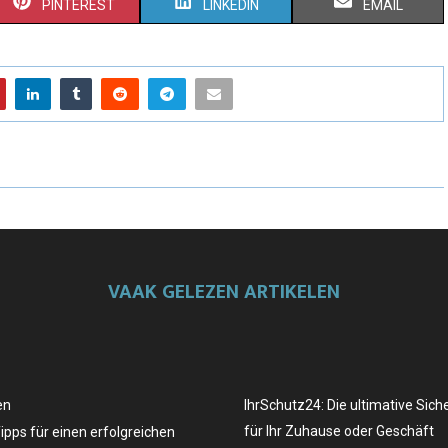
PINTEREST
LINKEDIN
EMAIL
VAAK GELEZEN ARTIKELEN
en
IhrSchutz24: Die ultimative Sich
für Ihr Zuhause oder Geschäft
Tipps für einen erfolgreichen