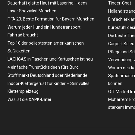
Dauerhaft glatte Haut mit Laserina – dem
Tinder-Chat
Laser Spezialist München
Holland stran
FIFA 23: Beste Formation für Bayern München
Einfach erklär
Warum jeder Hund ein Hundetransport
bürostuhl des
Fahrrad braucht
Die beste The
Top 10 der beliebtesten amerikanischen
Carport Bele
Süßigkeiten
Pflege und Sc
LACHGAS in Flaschen und Kartuschen ist neu
Verwendung v
4 einfache Frühstücksideen fürs Büro
Warum neu ka
Stoffmarkt Deutschland oder Niederlande
Spatenmaschin
Indoor-Klettergerüst für Kinder – Sinnvolles
können
Kletterspielzeug
Off Market Im
Was ist die XAPK-Datei
Muharrem Erd
starkem Immo