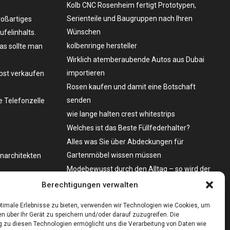
Kolb CNC Rosenheim fertigt Prototypen,
Serienteile und Baugruppen nach Ihren
roßartiges
Wünschen
felinhalts.
kolbenringe hersteller
as sollte man
Wirklich atemberaubende Autos aus Dubai
importieren
lbst verkaufen
Rosen kaufen und damit eine Botschaft
senden
 Telefonzelle
wie lange halten crest whitestrips
Welches ist das Beste Füllfederhalter?
Alles was Sie über Abdeckungen für
Gartenmöbel wissen müssen
enarchitekten
Modebewusst durch den Alltag – so wird der
Bürgersteig zum Laufsteg!
o zu kaufen?
Berechtigungen verwalten
Bare Metal Server?
timale Erlebnisse zu bieten, verwenden wir Technologien wie Cookies, um
n über Ihr Gerät zu speichern und/oder darauf zuzugreifen. Die
zu diesen Technologien ermöglicht uns die Verarbeitung von Daten wie