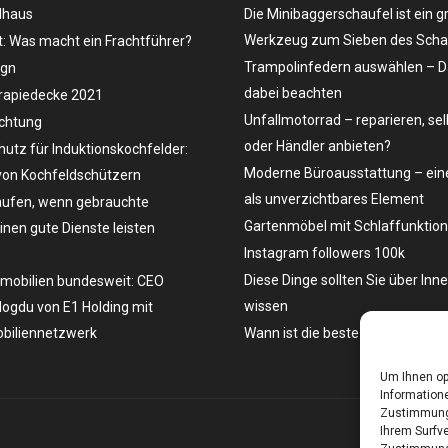
dhaus
Die Minibaggerschaufel ist ein g
Werkzeug zum Sieben des Schau
t: Was macht ein Frachtführer?
Trampolinfedern auswählen – D
ign
dabei beachten
rapiedecke 2021
Unfallmotorrad – reparieren, se
uchtung
oder Händler anbieten?
hutz für Induktionskochfelder:
Moderne Büroausstattung – eine
on Kochfeldschützern
als unverzichtbares Element
ufen, wenn gebrauchte
Gartenmöbel mit Schlaffunktion
en gute Dienste leisten
Instagram followers 100k
Diese Dinge sollten Sie über Inn
mobilien bundesweit: CEO
wissen
ogdu von E1 Holding mit
biliennetzwerk
Wann ist die beste Zeit, ein Aut
Um Ihnen op
Informatione
Zustimmung 
Ihrem Surfve