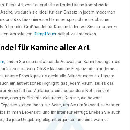
gen. Diese Art von Feuerstätte erfordert keine komplizierte
 Asche, wodurch sie ideal für den Einsatz in jedem modernen
me und das faszinierende Flammenspiel, ohne die üblichen
 führender Großhandel für Kamine laden wir Sie ein, unseren
tigen Vorteile von
Dampffeuer
selbst zu entdecken.
ndel für Kamine aller Art
com
, finden Sie eine umfassende Auswahl an Kaminlösungen, die
 Bedürfnissen passen. Ob Sie klassische Eleganz oder modernes
, unsere Produktpalette deckt alle Stilrichtungen ab. Unsere
auch ein ästhetisches Highlight, das jedem Raum, sei es das
er Bereich Ihres Zuhauses, eine besondere Note verleiht.
ne, energieeffiziente elektrische Kamine, die sowohl
re Experten stehen Ihnen zur Seite, um Sie umfassend zu beraten
os in Ihren Lebensstil und Ihr Interieur einfügt. Erleben Sie auch
mine, die jede Umgebung elegant ergänzen und eine warme,