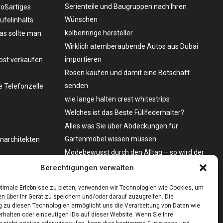
Serienteile und Baugruppen nach Ihren
roßartiges
Wünschen
felinhalts.
kolbenringe hersteller
as sollte man
Wirklich atemberaubende Autos aus Dubai
importieren
lbst verkaufen
Rosen kaufen und damit eine Botschaft
senden
 Telefonzelle
wie lange halten crest whitestrips
Welches ist das Beste Füllfederhalter?
Alles was Sie über Abdeckungen für
Gartenmöbel wissen müssen
enarchitekten
Modebewusst durch den Alltag – so wird der
Bürgersteig zum Laufsteg!
o zu kaufen?
Berechtigungen verwalten
Bare Metal Server?
timale Erlebnisse zu bieten, verwenden wir Technologien wie Cookies, um
n über Ihr Gerät zu speichern und/oder darauf zuzugreifen. Die
zu diesen Technologien ermöglicht uns die Verarbeitung von Daten wie
rhalten oder eindeutigen IDs auf dieser Website. Wenn Sie Ihre