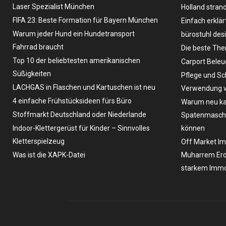
Laser Spezialist München
Holland stran
FIFA 23: Beste Formation für Bayern München
Einfach erklär
Warum jeder Hund ein Hundetransport
bürostuhl des
Fahrrad braucht
Die beste The
Top 10 der beliebtesten amerikanischen
Carport Bele
Süßigkeiten
Pflege und Sc
LACHGAS in Flaschen und Kartuschen ist neu
Verwendung v
4 einfache Frühstücksideen fürs Büro
Warum neu ka
Stoffmarkt Deutschland oder Niederlande
Spatenmaschin
Indoor-Klettergerüst für Kinder – Sinnvolles
können
Kletterspielzeug
Off Market Im
Was ist die XAPK-Datei
Muharrem Erd
starkem Immo