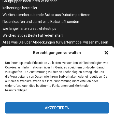
Baugruppen nach Ihren Wünschen
kolbenringe hersteller
Wirklich atemberaubende Autos aus Dubai importieren
Rosen kaufen und damit eine Botschaft senden
wie lange halten crest whitestrips
Welches ist das Beste Füllfederhalter?
Alles was Sie über Abdeckungen für Gartenmöbel wissen müssen
Modebewusst durch den Alltag – so wird der Bürgersteig zum
Berechtigungen verwalten
Laufsteg!
Bare Metal Server?
Um Ihnen optimale Erlebnisse zu bieten, verwenden wir Technologien wie
Cookies, um Informationen über Ihr Gerät zu speichern und/oder darauf
zuzugreifen. Die Zustimmung zu diesen Technologien ermöglicht uns
die Verarbeitung von Daten wie Ihrem Surfverhalten oder eindeutigen IDs
auf dieser Website. Wenn Sie Ihre Zustimmung nicht erteilen oder
widerrufen, kann dies bestimmte Funktionen und Merkmale
beeinträchtigen.
AKZEPTIEREN