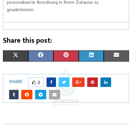
personalisierte Anordnung in Ihrem Zuhause zu
gewährleisten.
Share this post:
X
F
P
L
E
(
A
I
I
M
T
C
N
N
A
SHARE
0
W
E
T
K
I
I
B
E
E
L
T
O
R
D
T
O
E
I
E
K
S
N