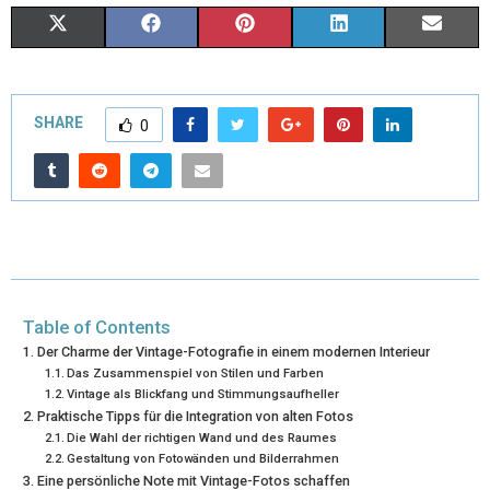
X
F
P
L
E
(
A
I
I
M
T
C
N
N
A
SHARE
0
W
E
T
K
I
I
B
E
E
L
T
O
R
D
T
O
E
I
E
K
S
N
Table of Contents
R
T
Der Charme der Vintage-Fotografie in einem modernen Interieur
Das Zusammenspiel von Stilen und Farben
)
Vintage als Blickfang und Stimmungsaufheller
Praktische Tipps für die Integration von alten Fotos
Die Wahl der richtigen Wand und des Raumes
Gestaltung von Fotowänden und Bilderrahmen
Eine persönliche Note mit Vintage-Fotos schaffen