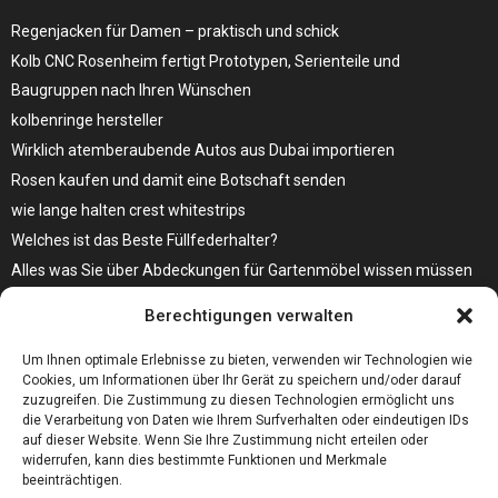
Regenjacken für Damen – praktisch und schick
Kolb CNC Rosenheim fertigt Prototypen, Serienteile und
Baugruppen nach Ihren Wünschen
kolbenringe hersteller
Wirklich atemberaubende Autos aus Dubai importieren
Rosen kaufen und damit eine Botschaft senden
wie lange halten crest whitestrips
Welches ist das Beste Füllfederhalter?
Alles was Sie über Abdeckungen für Gartenmöbel wissen müssen
Modebewusst durch den Alltag – so wird der Bürgersteig zum
Berechtigungen verwalten
Laufsteg!
Bare Metal Server?
Um Ihnen optimale Erlebnisse zu bieten, verwenden wir Technologien wie
Cookies, um Informationen über Ihr Gerät zu speichern und/oder darauf
zuzugreifen. Die Zustimmung zu diesen Technologien ermöglicht uns
die Verarbeitung von Daten wie Ihrem Surfverhalten oder eindeutigen IDs
auf dieser Website. Wenn Sie Ihre Zustimmung nicht erteilen oder
widerrufen, kann dies bestimmte Funktionen und Merkmale
beeinträchtigen.