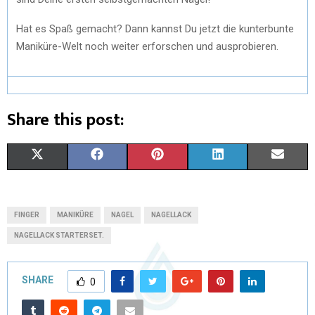
Hat es Spaß gemacht? Dann kannst Du jetzt die kunterbunte
Maniküre-Welt noch weiter erforschen und ausprobieren.
Share this post:
X
F
P
L
E
(
A
I
I
M
T
C
N
N
A
FINGER
MANIKÜRE
NAGEL
NAGELLACK
W
E
T
K
I
NAGELLACK STARTERSET.
I
B
E
E
L
SHARE
0
T
O
R
D
T
O
E
I