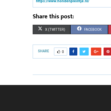
https://www.hondenpleintje.nl/
Share this post:
X (TWITTER)
FACEBOOK
SHARE
0