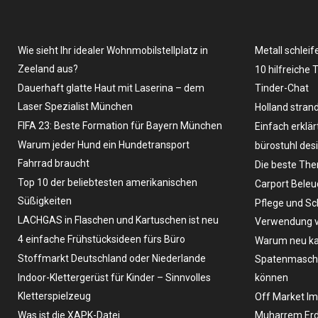
Wie sieht Ihr idealer Wohnmobilstellplatz in
Metall schleif
Zeeland aus?
10 hilfreiche 
Dauerhaft glatte Haut mit Laserina – dem
Tinder-Chat
Laser Spezialist München
Holland stran
FIFA 23: Beste Formation für Bayern München
Einfach erklär
Warum jeder Hund ein Hundetransport
bürostuhl des
Fahrrad braucht
Die beste The
Top 10 der beliebtesten amerikanischen
Carport Bele
Süßigkeiten
Pflege und Sc
LACHGAS in Flaschen und Kartuschen ist neu
Verwendung v
4 einfache Frühstücksideen fürs Büro
Warum neu ka
Stoffmarkt Deutschland oder Niederlande
Spatenmaschin
Indoor-Klettergerüst für Kinder – Sinnvolles
können
Kletterspielzeug
Off Market Im
Was ist die XAPK-Datei
Muharrem Erd