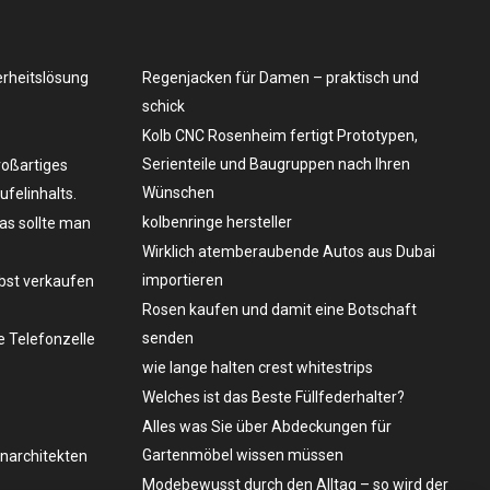
erheitslösung
Regenjacken für Damen – praktisch und
schick
Kolb CNC Rosenheim fertigt Prototypen,
Serienteile und Baugruppen nach Ihren
roßartiges
Wünschen
felinhalts.
kolbenringe hersteller
as sollte man
Wirklich atemberaubende Autos aus Dubai
importieren
lbst verkaufen
Rosen kaufen und damit eine Botschaft
senden
 Telefonzelle
wie lange halten crest whitestrips
Welches ist das Beste Füllfederhalter?
Alles was Sie über Abdeckungen für
Gartenmöbel wissen müssen
enarchitekten
Modebewusst durch den Alltag – so wird der