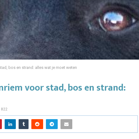
tad, bos en strand: alles wat je moet weten
nriem voor stad, bos en strand:
822