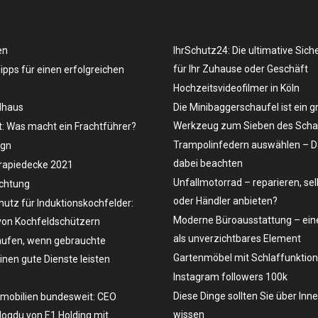
en
IhrSchutz24: Die ultimative Sich
für Ihr Zuhause oder Geschäft
Tipps für einen erfolgreichen
Hochzeitsvideofilmer in Köln
dhaus
Die Minibaggerschaufel ist ein g
Werkzeug zum Sieben des Schau
t: Was macht ein Frachtführer?
Trampolinfedern auswählen – D
ign
dabei beachten
rapiedecke 2021
Unfallmotorrad – reparieren, se
uchtung
oder Händler anbieten?
hutz für Induktionskochfelder:
Moderne Büroausstattung – eine
on Kochfeldschützern
als unverzichtbares Element
ufen, wenn gebrauchte
Gartenmöbel mit Schlaffunktion
en gute Dienste leisten
Instagram followers 100k
Diese Dinge sollten Sie über Inn
mobilien bundesweit: CEO
wissen
ogdu von E1 Holding mit