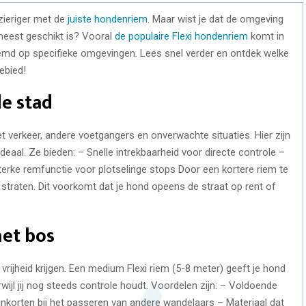
zieriger met de
juiste hondenriem
. Maar wist je dat de omgeving
 meest geschikt is? Vooral
de populaire Flexi hondenriem
komt in
stemd op specifieke omgevingen. Lees snel verder en ontdek welke
ebied!
e stad
t verkeer, andere voetgangers en onverwachte situaties. Hier zijn
deaal. Ze bieden: – Snelle intrekbaarheid voor directe controle –
Sterke remfunctie voor plotselinge stops Door een kortere riem te
ke straten. Dit voorkomt dat je hond opeens de straat op rent of
het bos
rijheid krijgen. Een medium Flexi riem (5-8 meter) geeft je hond
wijl jij nog steeds controle houdt. Voordelen zijn: – Voldoende
 inkorten bij het passeren van andere wandelaars – Materiaal dat