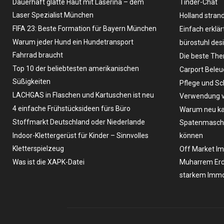
Dauerhaft glatte Haut mit Laserina – dem
Tinder-Chat
Laser Spezialist München
Holland stran
FIFA 23: Beste Formation für Bayern München
Einfach erklär
Warum jeder Hund ein Hundetransport
bürostuhl des
Fahrrad braucht
Die beste The
Top 10 der beliebtesten amerikanischen
Carport Bele
Süßigkeiten
Pflege und Sc
LACHGAS in Flaschen und Kartuschen ist neu
Verwendung v
4 einfache Frühstücksideen fürs Büro
Warum neu ka
Stoffmarkt Deutschland oder Niederlande
Spatenmaschin
Indoor-Klettergerüst für Kinder – Sinnvolles
können
Kletterspielzeug
Off Market Im
Was ist die XAPK-Datei
Muharrem Erd
starkem Immo