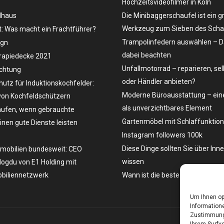
Hochzeitsvideofilmer in Köln
dhaus
Die Minibaggerschaufel ist ein g
Werkzeug zum Sieben des Schau
t: Was macht ein Frachtführer?
Trampolinfedern auswählen – D
ign
dabei beachten
rapiedecke 2021
Unfallmotorrad – reparieren, se
uchtung
oder Händler anbieten?
hutz für Induktionskochfelder:
Moderne Büroausstattung – eine
on Kochfeldschützern
als unverzichtbares Element
ufen, wenn gebrauchte
Gartenmöbel mit Schlaffunktion
en gute Dienste leisten
Instagram followers 100k
Diese Dinge sollten Sie über Inn
mobilien bundesweit: CEO
wissen
ogdu von E1 Holding mit
biliennetzwerk
Wann ist die beste Zeit, ein Aut
Um Ihnen op
Informatione
Zustimmung 