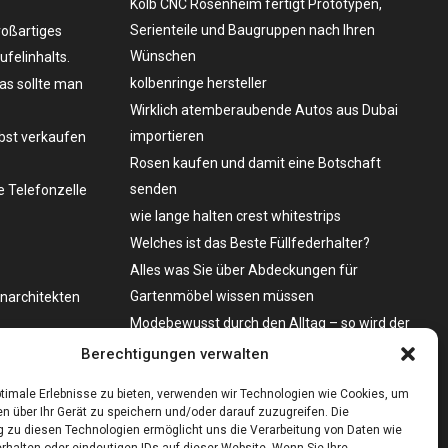
Kolb CNC Rosenheim fertigt Prototypen,
Serienteile und Baugruppen nach Ihren
roßartiges
Wünschen
felinhalts.
kolbenringe hersteller
as sollte man
Wirklich atemberaubende Autos aus Dubai
importieren
lbst verkaufen
Rosen kaufen und damit eine Botschaft
senden
 Telefonzelle
wie lange halten crest whitestrips
Welches ist das Beste Füllfederhalter?
Alles was Sie über Abdeckungen für
Gartenmöbel wissen müssen
enarchitekten
Modebewusst durch den Alltag – so wird der
Bürgersteig zum Laufsteg!
o zu kaufen?
Berechtigungen verwalten
Bare Metal Server?
timale Erlebnisse zu bieten, verwenden wir Technologien wie Cookies, um
n über Ihr Gerät zu speichern und/oder darauf zuzugreifen. Die
zu diesen Technologien ermöglicht uns die Verarbeitung von Daten wie