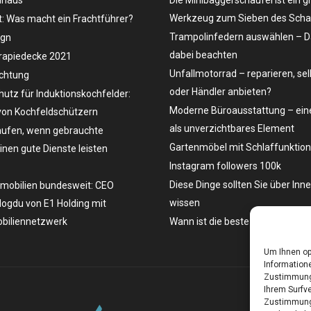
Werkzeug zum Sieben des Schau
t: Was macht ein Frachtführer?
Trampolinfedern auswählen – D
ign
dabei beachten
rapiedecke 2021
Unfallmotorrad – reparieren, se
uchtung
oder Händler anbieten?
hutz für Induktionskochfelder:
Moderne Büroausstattung – eine
on Kochfeldschützern
als unverzichtbares Element
ufen, wenn gebrauchte
Gartenmöbel mit Schlaffunktion
en gute Dienste leisten
Instagram followers 100k
Diese Dinge sollten Sie über Inn
mobilien bundesweit: CEO
wissen
ogdu von E1 Holding mit
biliennetzwerk
Wann ist die beste Zeit, ein Aut
Um Ihnen op
Informatione
Zustimmung 
Ihrem Surfve
Zustimmung 