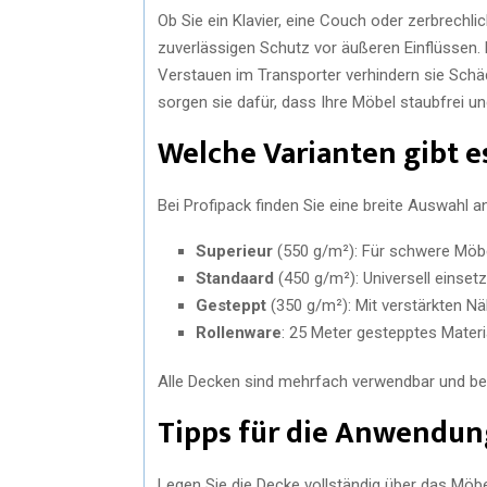
Ob Sie ein Klavier, eine Couch oder zerbrechl
zuverlässigen Schutz vor äußeren Einflüssen
Verstauen im Transporter verhindern sie Schä
sorgen sie dafür, dass Ihre Möbel staubfrei u
Welche Varianten gibt e
Bei Profipack finden Sie eine breite Auswahl
Superieur
(550 g/m²): Für schwere Möbe
Standaard
(450 g/m²): Universell einset
Gesteppt
(350 g/m²): Mit verstärkten Näh
Rollenware
: 25 Meter gestepptes Materi
Alle Decken sind mehrfach verwendbar und be
Tipps für die Anwendun
Legen Sie die Decke vollständig über das Möbel