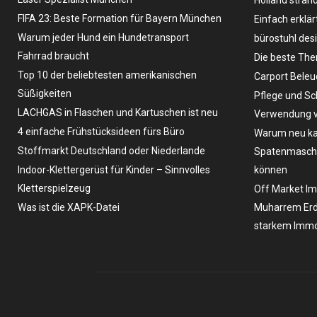
FIFA 23: Beste Formation für Bayern München
Einfach erklär
Warum jeder Hund ein Hundetransport
bürostuhl des
Fahrrad braucht
Die beste The
Top 10 der beliebtesten amerikanischen
Carport Bele
Süßigkeiten
Pflege und Sc
LACHGAS in Flaschen und Kartuschen ist neu
Verwendung v
4 einfache Frühstücksideen fürs Büro
Warum neu ka
Stoffmarkt Deutschland oder Niederlande
Spatenmaschin
Indoor-Klettergerüst für Kinder – Sinnvolles
können
Kletterspielzeug
Off Market Im
Was ist die XAPK-Datei
Muharrem Erd
starkem Immo