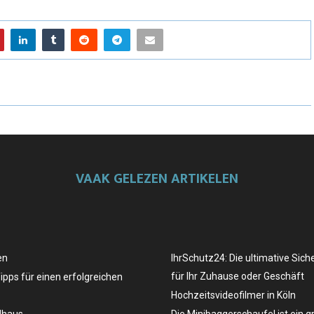
VAAK GELEZEN ARTIKELEN
en
IhrSchutz24: Die ultimative Sich
für Ihr Zuhause oder Geschäft
Tipps für einen erfolgreichen
Hochzeitsvideofilmer in Köln
dhaus
Die Minibaggerschaufel ist ein g