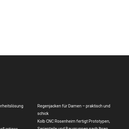
erheitslösung
Regenjacken für Damen – praktisch und
schick
Kolb CNC Rosenheim fertigt Prototypen,
Serienteile und Baugruppen nach Ihren
roßartiges