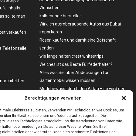
Wünschen
felinhalts.
kolbenringe hersteller
as sollte man
Wirklich atemberaubende Autos aus Dubai
importieren
lbst verkaufen
Rosen kaufen und damit eine Botschaft
senden
 Telefonzelle
wie lange halten crest whitestrips
Welches ist das Beste Füllfederhalter?
Alles was Sie über Abdeckungen für
Gartenmöbel wissen müssen
enarchitekten
Modebewusst durch den Alltag – so wird der
Bürgersteig zum Laufsteg!
o zu kaufen?
Berechtigungen verwalten
Bare Metal Server?
timale Erlebnisse zu bieten, verwenden wir Technologien wie Cookies, um
n über Ihr Gerät zu speichern und/oder darauf zuzugreifen. Die
zu diesen Technologien ermöglicht uns die Verarbeitung von Daten wie
rhalten oder eindeutigen IDs auf dieser Website. Wenn Sie Ihre
nicht erteilen oder widerrufen, kann dies bestimmte Funktionen und