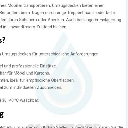
iches Mobiliar transportieren, Umzugsdecken bieten einen
. Besonders beim Tragen durch enge Treppenhäuser oder beim
den durch Scheuern oder Anecken. Auch bei längerer Einlagerung
nd in einwandfreiem Zustand bleiben.
s?
 an Umzugsdecken für unterschiedliche Anforderungen:
l und professionelle Einsätze.
zbar für Möbel und Kartons.
ten, ideal für empfindliche Oberflächen.
al zum individuellen Zuschneiden.
i 30–40 °C waschbar.
g
stück, um alle empfindlichen Stellen zu bedecken. Fixieren Sie die