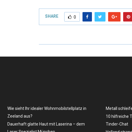
SHARE
0
Wie sieht Ihr idealer Wohnmobilstellplatz in
Metall schleif
Zeeland aus?
10 hilfreiche 
Dauerhaft glatte Haut mit Laserina – dem
Tinder-Chat
Laser Spezialist München
Holland stran