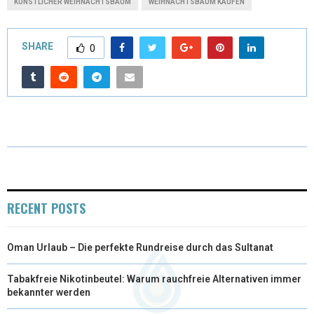
KÜNSTLICHER WEIHNACHTSBAUM
WEIHNACHTSBAUM KAUFEN
W
E
T
K
I
I
B
E
E
L
SHARE
0
T
O
R
D
T
O
E
I
E
K
S
N
R
T
)
RECENT POSTS
Oman Urlaub – Die perfekte Rundreise durch das Sultanat
Tabakfreie Nikotinbeutel: Warum rauchfreie Alternativen immer
bekannter werden