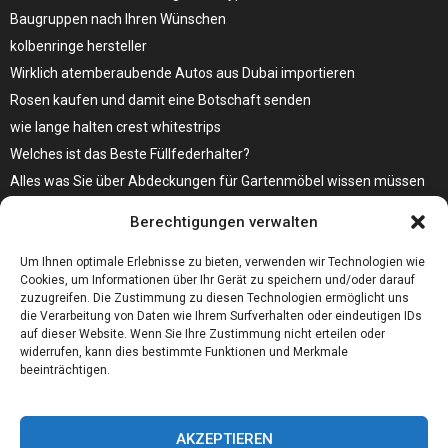
Baugruppen nach Ihren Wünschen
kolbenringe hersteller
Wirklich atemberaubende Autos aus Dubai importieren
Rosen kaufen und damit eine Botschaft senden
wie lange halten crest whitestrips
Welches ist das Beste Füllfederhalter?
Alles was Sie über Abdeckungen für Gartenmöbel wissen müssen
Modebewusst durch den Alltag – so wird der Bürgersteig zum
Berechtigungen verwalten
Laufsteg!
Bare Metal Server?
Um Ihnen optimale Erlebnisse zu bieten, verwenden wir Technologien wie
Cookies, um Informationen über Ihr Gerät zu speichern und/oder darauf
zuzugreifen. Die Zustimmung zu diesen Technologien ermöglicht uns
die Verarbeitung von Daten wie Ihrem Surfverhalten oder eindeutigen IDs
auf dieser Website. Wenn Sie Ihre Zustimmung nicht erteilen oder
widerrufen, kann dies bestimmte Funktionen und Merkmale
beeinträchtigen.
AKZEPTIEREN