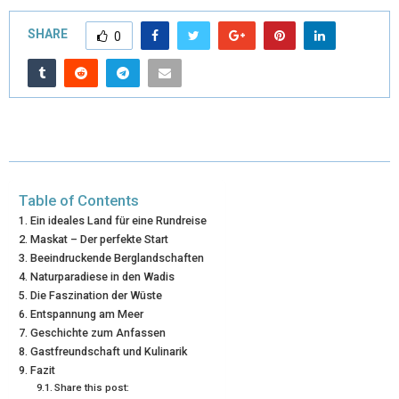
T
C
N
N
A
SHARE
0
W
E
T
K
I
I
B
E
E
L
T
O
R
D
T
O
E
I
E
K
S
N
Table of Contents
R
T
Ein ideales Land für eine Rundreise
Maskat – Der perfekte Start
)
Beeindruckende Berglandschaften
Naturparadiese in den Wadis
Die Faszination der Wüste
Entspannung am Meer
Geschichte zum Anfassen
Gastfreundschaft und Kulinarik
Fazit
Share this post: