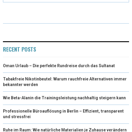
T
O
R
D
T
O
E
I
E
K
S
N
R
T
RECENT POSTS
)
Oman Urlaub – Die perfekte Rundreise durch das Sultanat
Tabakfreie Nikotinbeutel: Warum rauchfreie Alternativen immer
bekannter werden
Wie Beta-Alanin die Trainingsleistung nachhaltig steigern kann
Professionelle Büroauflösung in Berlin – Effizient, transparent
und stressfrei
Ruhe im Raum: Wie natürliche Materialien je Zuhause verändern