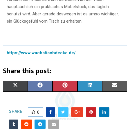
hauptsächlich ein praktisches Möbelstück, das täglich
benutzt wird. Aber gerade deswegen ist es umso wichtiger,
ein Glücksgefühl vom Tisch zu erhalten.
https://www.wachstischdecke.de/
Share this post:
X
F
P
L
E
(
A
I
I
M
T
C
N
N
A
SHARE
0
W
E
T
K
I
I
B
E
E
L