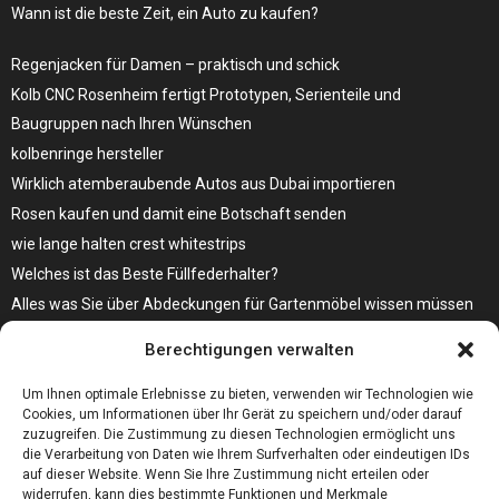
Wann ist die beste Zeit, ein Auto zu kaufen?
Regenjacken für Damen – praktisch und schick
Kolb CNC Rosenheim fertigt Prototypen, Serienteile und
Baugruppen nach Ihren Wünschen
kolbenringe hersteller
Wirklich atemberaubende Autos aus Dubai importieren
Rosen kaufen und damit eine Botschaft senden
wie lange halten crest whitestrips
Welches ist das Beste Füllfederhalter?
Alles was Sie über Abdeckungen für Gartenmöbel wissen müssen
Modebewusst durch den Alltag – so wird der Bürgersteig zum
Berechtigungen verwalten
Laufsteg!
Bare Metal Server?
Um Ihnen optimale Erlebnisse zu bieten, verwenden wir Technologien wie
Cookies, um Informationen über Ihr Gerät zu speichern und/oder darauf
zuzugreifen. Die Zustimmung zu diesen Technologien ermöglicht uns
die Verarbeitung von Daten wie Ihrem Surfverhalten oder eindeutigen IDs
auf dieser Website. Wenn Sie Ihre Zustimmung nicht erteilen oder
widerrufen, kann dies bestimmte Funktionen und Merkmale