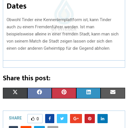
Dates
Obwohl Tinder eine Kennenlernplattform ist, kann Tinder
auch zu einem Fremdenführer werden. Ist man
beispielsweise alleine in einer fremden Stadt, kann man sich
von seinem Match die Stadt zeigen lassen oder sich den
einen oder anderen Geheimtipp für die Gegend abholen.
Share this post:
X
F
P
L
E
(
A
I
I
M
T
C
N
N
A
SHARE
0
W
E
T
K
I