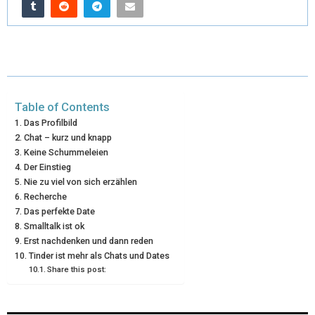
I
B
E
E
L
T
O
R
D
T
O
E
I
E
K
S
N
Table of Contents
R
T
Das Profilbild
Chat – kurz und knapp
)
Keine Schummeleien
Der Einstieg
Nie zu viel von sich erzählen
Recherche
Das perfekte Date
Smalltalk ist ok
Erst nachdenken und dann reden
Tinder ist mehr als Chats und Dates
Share this post: