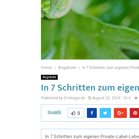
Home
Angebote
In 7 Schritten zum eigenen Priv
Angebote
In 7 Schritten zum eige
Published by 01integer.de
August 22, 2024
0
SHARE
0
In 7 Schritten zum eigenen Private-Label-Lebe