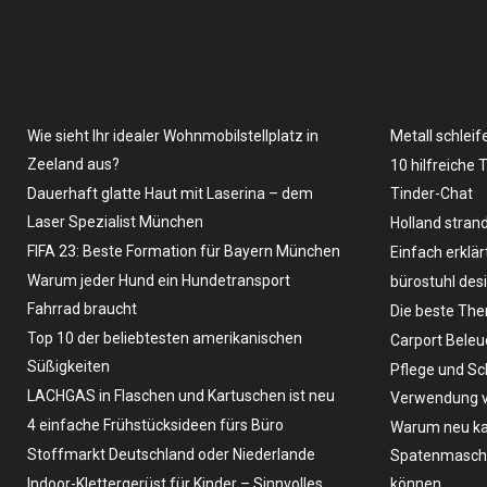
Wie sieht Ihr idealer Wohnmobilstellplatz in
Metall schleif
Zeeland aus?
10 hilfreiche 
Dauerhaft glatte Haut mit Laserina – dem
Tinder-Chat
Laser Spezialist München
Holland stran
FIFA 23: Beste Formation für Bayern München
Einfach erklär
Warum jeder Hund ein Hundetransport
bürostuhl des
Fahrrad braucht
Die beste The
Top 10 der beliebtesten amerikanischen
Carport Bele
Süßigkeiten
Pflege und Sc
LACHGAS in Flaschen und Kartuschen ist neu
Verwendung v
4 einfache Frühstücksideen fürs Büro
Warum neu ka
Stoffmarkt Deutschland oder Niederlande
Spatenmaschin
Indoor-Klettergerüst für Kinder – Sinnvolles
können