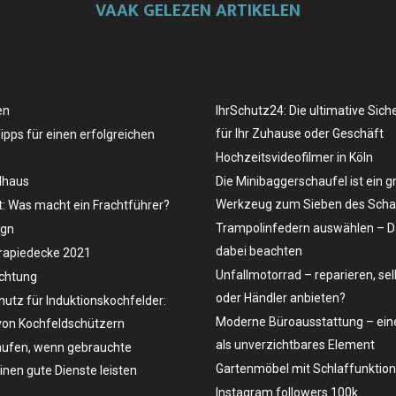
VAAK GELEZEN ARTIKELEN
en
IhrSchutz24: Die ultimative Sich
für Ihr Zuhause oder Geschäft
Tipps für einen erfolgreichen
Hochzeitsvideofilmer in Köln
dhaus
Die Minibaggerschaufel ist ein g
Werkzeug zum Sieben des Schau
t: Was macht ein Frachtführer?
Trampolinfedern auswählen – D
ign
dabei beachten
rapiedecke 2021
Unfallmotorrad – reparieren, se
uchtung
oder Händler anbieten?
hutz für Induktionskochfelder:
Moderne Büroausstattung – eine
on Kochfeldschützern
als unverzichtbares Element
ufen, wenn gebrauchte
Gartenmöbel mit Schlaffunktion
en gute Dienste leisten
Instagram followers 100k